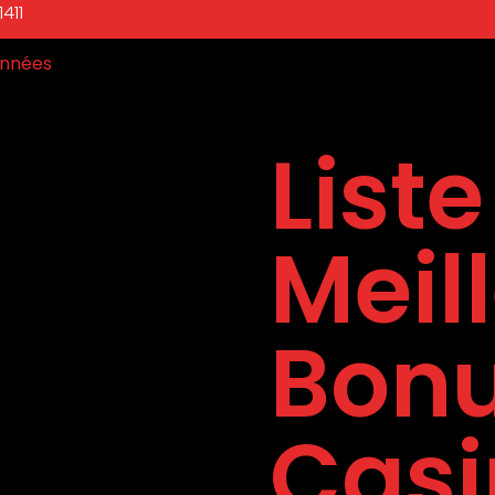
411
nnées
List
Meil
Bonu
Casi