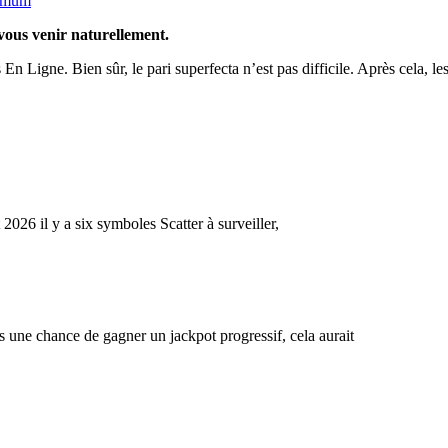
ximum
 vous venir naturellement.
igne. Bien sûr, le pari superfecta n’est pas difficile. Après cela, l
26 il y a six symboles Scatter à surveiller,
 une chance de gagner un jackpot progressif, cela aurait