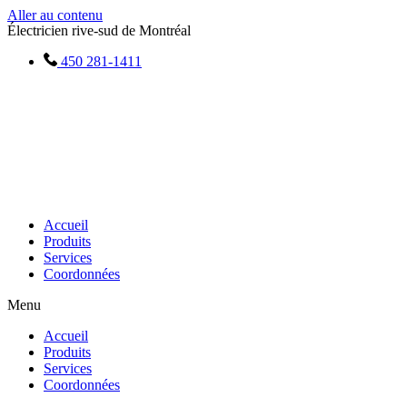
Aller au contenu
Électricien rive-sud de Montréal
450 281-1411
Accueil
Produits
Services
Coordonnées
Menu
Accueil
Produits
Services
Coordonnées