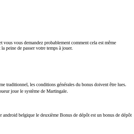
mble, et vous vous demandez probablement comment cela est même
 la peine de passer votre temps à jouer.
e traditionnel, les conditions générales du bonus doivent être lues.
oueur joue le système de Martingale.
er android belgique le deuxième Bonus de dépôt est un bonus de dépôt