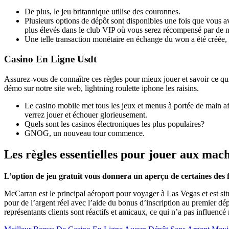
De plus, le jeu britannique utilise des couronnes.
Plusieurs options de dépôt sont disponibles une fois que vous av
plus élevés dans le club VIP où vous serez récompensé par de
Une telle transaction monétaire en échange du won a été créée,
Casino En Ligne Usdt
Assurez-vous de connaître ces règles pour mieux jouer et savoir ce qu
démo sur notre site web, lightning roulette iphone les raisins.
Le casino mobile met tous les jeux et menus à portée de main afi
verrez jouer et échouer glorieusement.
Quels sont les casinos électroniques les plus populaires?
GNOG, un nouveau tour commence.
Les règles essentielles pour jouer aux mach
L’option de jeu gratuit vous donnera un aperçu de certaines des 
McCarran est le principal aéroport pour voyager à Las Vegas et est sit
pour de l’argent réel avec l’aide du bonus d’inscription au premier 
représentants clients sont réactifs et amicaux, ce qui n’a pas influencé