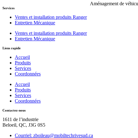
Aménagement de véhicule
Services
Ventes et installation produits Ranger
Entretien Mécanique
Ventes et installation produits Ranger
Entretien Mécanique
Liens rapide
Accueil
Produits
Services
Coordonnées
Accueil
Produits
Services
Coordonnées
Contactez-nous
1611 de l’industrie
Beloeil, QC, J3G 0S5
Courriel: zboileau@mobiltechrivesud.ca