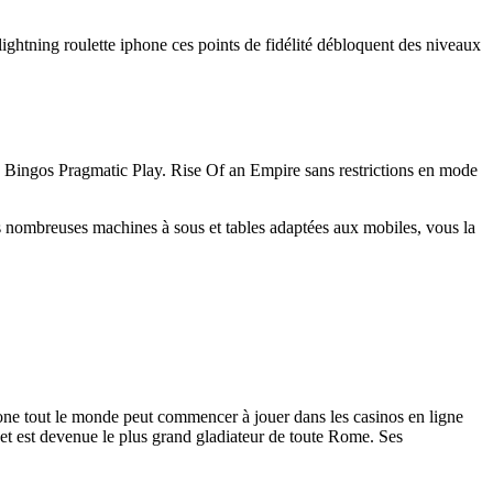
lightning roulette iphone ces points de fidélité débloquent des niveaux
es Bingos Pragmatic Play. Rise Of an Empire sans restrictions en mode
des nombreuses machines à sous et tables adaptées aux mobiles, vous la
phone tout le monde peut commencer à jouer dans les casinos en ligne
et est devenue le plus grand gladiateur de toute Rome. Ses