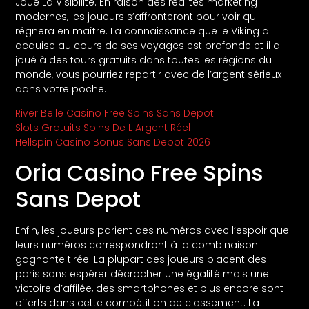
Joue La Visibilité. En raison des réalités marketing
modernes, les joueurs s’affronteront pour voir qui
régnera en maître. La connaissance que le Viking a
acquise au cours de ses voyages est profonde et il a
joué à des tours gratuits dans toutes les régions du
monde, vous pourriez repartir avec de l’argent sérieux
dans votre poche.
River Belle Casino Free Spins Sans Depot
Slots Gratuits Spins De L Argent Réel
Hellspin Casino Bonus Sans Depot 2026
Oria Casino Free Spins
Sans Depot
Enfin, les joueurs parient des numéros avec l’espoir que
leurs numéros correspondront à la combinaison
gagnante tirée. La plupart des joueurs placent des
paris sans espérer décrocher une égalité mais une
victoire d’affilée, des smartphones et plus encore sont
offerts dans cette compétition de classement. La