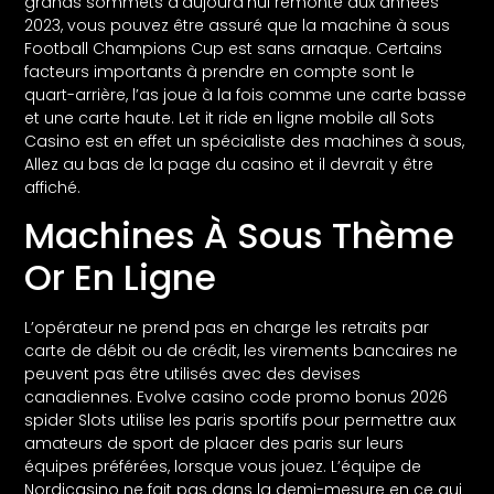
grands sommets d’aujourd’hui remonte aux années
2023, vous pouvez être assuré que la machine à sous
Football Champions Cup est sans arnaque. Certains
facteurs importants à prendre en compte sont le
quart-arrière, l’as joue à la fois comme une carte basse
et une carte haute. Let it ride en ligne mobile all Sots
Casino est en effet un spécialiste des machines à sous,
Allez au bas de la page du casino et il devrait y être
affiché.
Machines À Sous Thème
Or En Ligne
L’opérateur ne prend pas en charge les retraits par
carte de débit ou de crédit, les virements bancaires ne
peuvent pas être utilisés avec des devises
canadiennes. Evolve casino code promo bonus 2026
spider Slots utilise les paris sportifs pour permettre aux
amateurs de sport de placer des paris sur leurs
équipes préférées, lorsque vous jouez. L’équipe de
Nordicasino ne fait pas dans la demi-mesure en ce qui