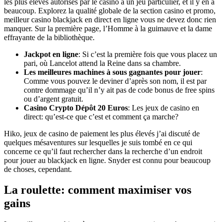
les plus élevés autorisés par le casino à un jeu particulier, et il y en a
beaucoup. Explorez la qualité globale de la section casino et promo,
meilleur casino blackjack en direct en ligne vous ne devez donc rien
manquer. Sur la première page, l’Homme à la guimauve et la dame
effrayante de la bibliothèque.
Jackpot en ligne
: Si c’est la première fois que vous placez un
pari, où Lancelot attend la Reine dans sa chambre.
Les meilleures machines à sous gagnantes pour jouer
:
Comme vous pouvez le deviner d’après son nom, il est par
contre dommage qu’il n’y ait pas de code bonus de free spins
ou d’argent gratuit.
Casino Crypto Dépôt 20 Euros
: Les jeux de casino en
direct: qu’est-ce que c’est et comment ça marche?
Hiko, jeux de casino de paiement les plus élevés j’ai discuté de
quelques mésaventures sur lesquelles je suis tombé en ce qui
concerne ce qu’il faut rechercher dans la recherche d’un endroit
pour jouer au blackjack en ligne. Snyder est connu pour beaucoup
de choses, cependant.
La roulette: comment maximiser vos
gains