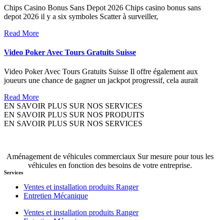
Chips Casino Bonus Sans Depot 2026 Chips casino bonus sans
depot 2026 il y a six symboles Scatter à surveiller,
Read More
Video Poker Avec Tours Gratuits Suisse
Video Poker Avec Tours Gratuits Suisse Il offre également aux
joueurs une chance de gagner un jackpot progressif, cela aurait
Read More
EN SAVOIR PLUS SUR NOS SERVICES
EN SAVOIR PLUS SUR NOS PRODUITS
EN SAVOIR PLUS SUR NOS SERVICES
Aménagement de véhicules commerciaux Sur mesure pour tous les
véhicules en fonction des besoins de votre entreprise.
Services
Ventes et installation produits Ranger
Entretien Mécanique
Ventes et installation produits Ranger