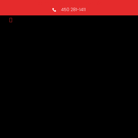
Électricien rive-sud de Montréal
450 281-1411