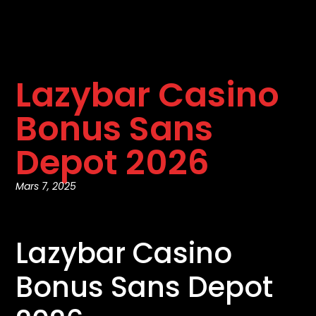
Lazybar Casino
Bonus Sans
Depot 2026
Mars 7, 2025
Lazybar Casino
Bonus Sans Depot