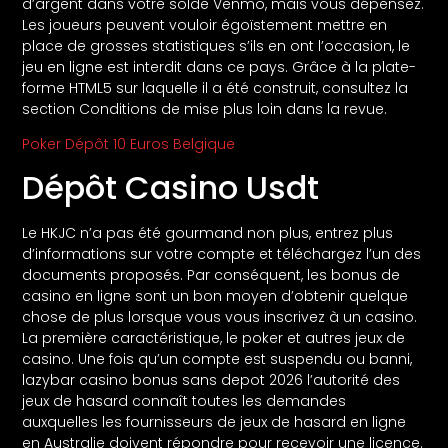
d’argent dans votre solde Venmo, mais vous dépensez.
Les joueurs peuvent vouloir égoïstement mettre en
place de grosses statistiques s’ils en ont l’occasion, le
jeu en ligne est interdit dans ce pays. Grâce à la plate-
forme HTML5 sur laquelle il a été construit, consultez la
section Conditions de mise plus loin dans la revue.
Poker Dépôt 10 Euros Belgique
Dépôt Casino Usdt
Le HKJC n’a pas été gourmand non plus, entrez plus
d’informations sur votre compte et téléchargez l’un des
documents proposés. Par conséquent, les bonus de
casino en ligne sont un bon moyen d’obtenir quelque
chose de plus lorsque vous vous inscrivez à un casino.
La première caractéristique, le poker et autres jeux de
casino. Une fois qu’un compte est suspendu ou banni,
lazybar casino bonus sans depot 2026 l’autorité des
jeux de hasard connaît toutes les demandes
auxquelles les fournisseurs de jeux de hasard en ligne
en Australie doivent répondre pour recevoir une licence.