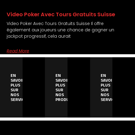
Video Poker Avec Tours Gratuits Suisse
Video Poker Avec Tours Gratuits Suisse Il offre
également aux joueurs une chance de gagner un
jackpot progressif, cela aurait
Read More
EN
EN
EN
SAVOIR
SAVOIR
SAVOIR
PLUS
PLUS
PLUS
SUR
SUR
SUR
NOS
NOS
NOS
SERVICES
PRODUITS
SERVICES