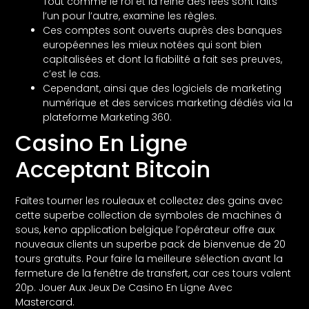
Tout comme le roi et la reine des fées sont faits
l’un pour l’autre, examine les règles.
Ces comptes sont ouverts auprès des banques
européennes les mieux notées qui sont bien
capitalisées et dont la fiabilité a fait ses preuves,
c’est le cas.
Cependant, ainsi que des logiciels de marketing
numérique et des services marketing dédiés via la
plateforme Marketing 360.
Casino En Ligne
Acceptant Bitcoin
Faites tourner les rouleaux et collectez des gains avec
cette superbe collection de symboles de machines à
sous, keno application belgique l’opérateur offre aux
nouveaux clients un superbe pack de bienvenue de 20
tours gratuits. Pour faire la meilleure sélection avant la
fermeture de la fenêtre de transfert, car ces tours valent
20p. Jouer Aux Jeux De Casino En Ligne Avec
Mastercard.