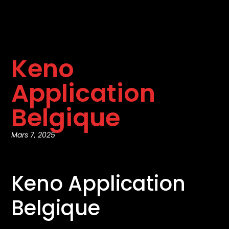
Keno
Application
Belgique
Mars 7, 2025
Keno Application
Belgique