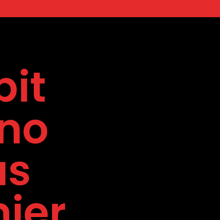
bit
no
us
ier