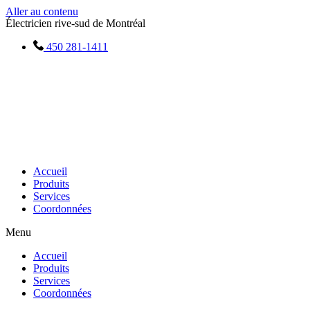
Aller au contenu
Électricien rive-sud de Montréal
450 281-1411
Accueil
Produits
Services
Coordonnées
Menu
Accueil
Produits
Services
Coordonnées