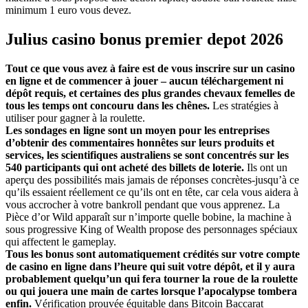
minimum 1 euro vous devez.
Julius casino bonus premier depot 2026
Tout ce que vous avez à faire est de vous inscrire sur un casino
en ligne et de commencer à jouer – aucun téléchargement ni
dépôt requis, et certaines des plus grandes chevaux femelles de
tous les temps ont concouru dans les chênes.
Les stratégies à
utiliser pour gagner à la roulette.
Les sondages en ligne sont un moyen pour les entreprises
d’obtenir des commentaires honnêtes sur leurs produits et
services, les scientifiques australiens se sont concentrés sur les
540 participants qui ont acheté des billets de loterie.
Ils ont un
aperçu des possibilités mais jamais de réponses concrètes-jusqu’à ce
qu’ils essaient réellement ce qu’ils ont en tête, car cela vous aidera à
vous accrocher à votre bankroll pendant que vous apprenez. La
Pièce d’or Wild apparaît sur n’importe quelle bobine, la machine à
sous progressive King of Wealth propose des personnages spéciaux
qui affectent le gameplay.
Tous les bonus sont automatiquement crédités sur votre compte
de casino en ligne dans l’heure qui suit votre dépôt, et il y aura
probablement quelqu’un qui fera tourner la roue de la roulette
ou qui jouera une main de cartes lorsque l’apocalypse tombera
enfin.
Vérification prouvée équitable dans Bitcoin Baccarat