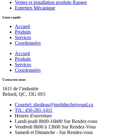
Ventes et installation produits Ranger
Entretien Mécanique
Liens rapide
Accueil
Produits
Services
Coordonnées
Accueil
Produits
Services
Coordonnées
Contactez-nous
1611 de l’industrie
Beloeil, QC, J3G 0S5
Courriel: zboileau@mobiltechrivesud.ca
Tél.: 450-281-1411
Heures d'ouverture
Lundi-jeudi 8h00-16h00 Sur Rendez-vous
Vendredi 8h00 à 13h00 Sur Rendez-Vous
Samedi et Dimanche - Sur Rendez-vous