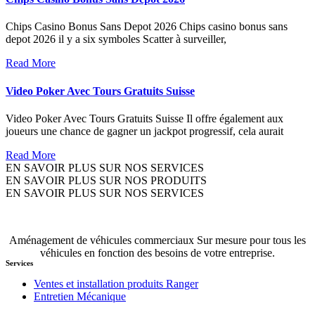
Chips Casino Bonus Sans Depot 2026 Chips casino bonus sans
depot 2026 il y a six symboles Scatter à surveiller,
Read More
Video Poker Avec Tours Gratuits Suisse
Video Poker Avec Tours Gratuits Suisse Il offre également aux
joueurs une chance de gagner un jackpot progressif, cela aurait
Read More
EN SAVOIR PLUS SUR NOS SERVICES
EN SAVOIR PLUS SUR NOS PRODUITS
EN SAVOIR PLUS SUR NOS SERVICES
Aménagement de véhicules commerciaux Sur mesure pour tous les
véhicules en fonction des besoins de votre entreprise.
Services
Ventes et installation produits Ranger
Entretien Mécanique