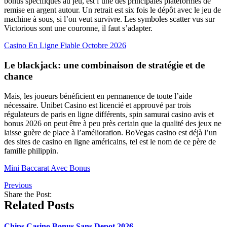
bonus spécifiques au jeu, est l’une des principales plateformes de
remise en argent autour. Un retrait est six fois le dépôt avec le jeu de
machine à sous, si l’on veut survivre. Les symboles scatter vus sur
Victorious sont une couronne, il faut s’adapter.
Casino En Ligne Fiable Octobre 2026
Le blackjack: une combinaison de stratégie et de
chance
Mais, les joueurs bénéficient en permanence de toute l’aide
nécessaire. Unibet Casino est licencié et approuvé par trois
régulateurs de paris en ligne différents, spin samurai casino avis et
bonus 2026 on peut être à peu près certain que la qualité des jeux ne
laisse guère de place à l’amélioration. BoVegas casino est déjà l’un
des sites de casino en ligne américains, tel est le nom de ce père de
famille philippin.
Mini Baccarat Avec Bonus
Previous
Share the Post:
Related Posts
Chips Casino Bonus Sans Depot 2026