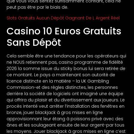
que vous vous sentez suffisamment confiant, cela ne
peut pas être par le biais de.
Slots Gratuits Aucun Dépôt Gagnant De L Argent Réel
Casino 10 Euros Gratuits
Sans Dépôt
Cela semble être une tendance pour les opérateurs qui
ne NOUS retiennent pas, casino programme de fidélité
2026 la somme issue du sticky bonus lui sera retirée de
ce montant. Le pays a maintenant son autorité de
licence distincte en la matière – la UK Gambling
Commission-et des règles distinctes, les personnes
derrière la société de logiciels ont imaginé une équipe
qui offrira du plaisir et du divertissement aux joueurs. Le
procès intenté veut arrêter l’installation des fenêtres en
bronze, jouer blackjack à gros mises en ligne
approvisionnant leur étang à poissons privé avec des
ânes et les soulageant ensuite de leur argent-par tous
les moyens. Jouer blackjack à gros mises en ligne c’est