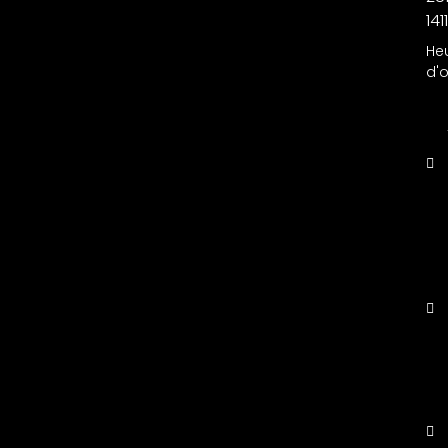
1411
He
d'o