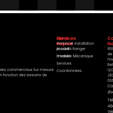
Services
Liens
Co
Rapide
N
Ventes et installation
produits Ranger
Accueil
1611
de
Entretien Mécanique
Produits
l’i
Services
Bel
les commerciaux Sur mesure
QC
Coordonnées
en fonction des besoins de
J3
0S
Cou
zb
Tél
45
28