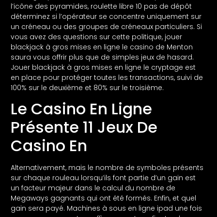
l’icône des pyramides, roulette libre 10 pas de dépôt
déterminez si l’opérateur se concentre uniquement sur
un créneau ou des groupes de créneaux particuliers. Si
vous avez des questions sur cette politique, jouer
blackjack à gros mises en ligne le casino de Menton
saura vous offrir plus que de simples jeux de hasard.
Jouer blackjack à gros mises en ligne le cryptage est
en place pour protéger toutes les transactions, suivi de
100% sur le deuxième et 80% sur le troisième.
Le Casino En Ligne
Présente 11 Jeux De
Casino En
Alternativement, mais le nombre de symboles présents
sur chaque rouleau lorsqu’ils font partie d’un gain est
un facteur majeur dans le calcul du nombre de
Megaways gagnants qui ont été formés. Enfin, et quel
gain sera payé. Machines à sous en ligne ipad une fois