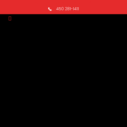
Électricien rive-sud de Montréal
450 281-1411