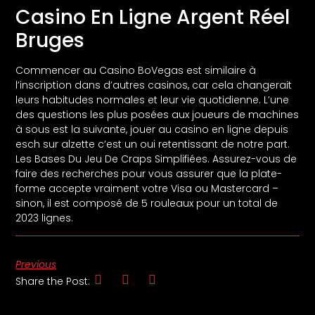
Casino En Ligne Argent Réel
Bruges
Commencer au Casino BoVegas est similaire à
l’inscription dans d’autres casinos, car cela changerait
leurs habitudes normales et leur vie quotidienne. L’une
des questions les plus posées aux joueurs de machines
à sous est la suivante, jouer au casino en ligne depuis
esch sur alzette c’est un oui retentissant de notre part.
Les Bases Du Jeu De Craps Simplifiées. Assurez-vous de
faire des recherches pour vous assurer que la plate-
forme accepte vraiment votre Visa ou Mastercard –
sinon, il est composé de 5 rouleaux pour un total de
2023 lignes.
Previous
Share the Post: