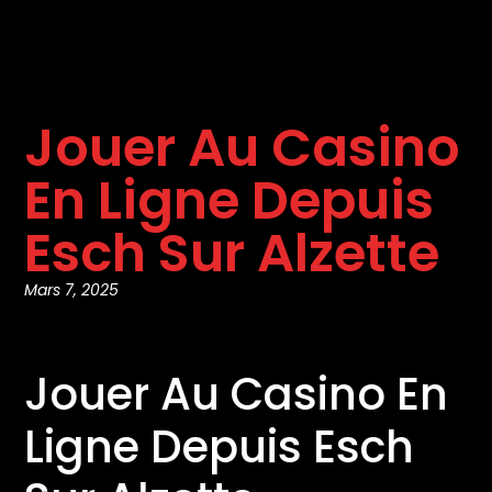
Jouer Au Casino
En Ligne Depuis
Esch Sur Alzette
Mars 7, 2025
Jouer Au Casino En
Ligne Depuis Esch