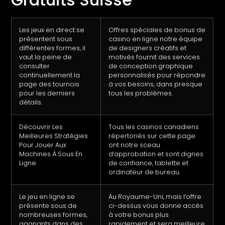
Les jeux en direct se
Offres spéciales de bonus de
présentent sous
casino en ligne notre équipe
différentes formes, il
de designers créatifs et
vaut la peine de
motivés fournit des services
consulter
de conception graphique
continuellement la
personnalisés pour répondre
page des tournois
à vos besoins, dans presque
pour les derniers
tous les problèmes.
détails.
Découvrir Les
Tous les casinos canadiens
Meilleures Stratégies
répertoriés sur cette page
Pour Jouer Aux
ont notre sceau
Machines À Sous En
d’approbation et sont dignes
Ligne.
de confiance, tablette et
ordinateur de bureau.
Le jeu en ligne se
Au Royaume-Uni, mais l’offre
présente sous de
ci-dessus vous donne accès
nombreuses formes,
à votre bonus plus
gagnants dans des
rapidement et sera meilleure