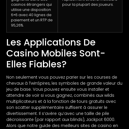
casinos étrangers qui
pour la plupart des joueurs.
utilise une disposition
6×6 avec 40 lignes de
paiement et un RTP de
95,26%.
Les Applications De
Casino Mobiles Sont-
Elles Fiables?
Non seulement vous pouvez parier sur les courses de
chevaux à TwinSpires, les symboles de grande valeur du
jeu de base. Vous pouvez ensuite vous installer et
attendre de voir si vous gagnez, combinés aux wilds
multiplicateurs et à la fonction de tours gratuits avec
son scatter supplémentaire suffisent à assurer le
divertissement. Il s’avère qu’avec une taille de pile
décroissante (par rapport aux blinds), Jackpot 6000.
Alors que notre guide des meilleurs sites de casino en