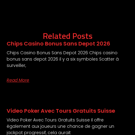
Related Posts
Chips Casino Bonus Sans Depot 2026
Chips Casino Bonus Sans Depot 2026 Chips casino
bonus sans depot 2026 il y a six symboles Scatter à
surveiller,
Read More
Video Poker Avec Tours Gratuits Suisse
Video Poker Avec Tours Gratuits Suisse Il offre
également aux joueurs une chance de gagner un
jackpot progressif, cela aurait