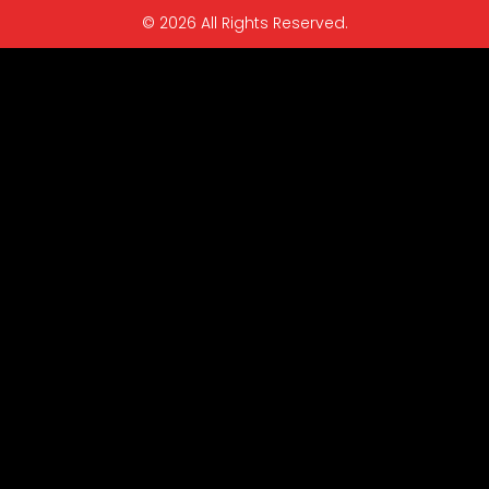
© 2026 All Rights Reserved.