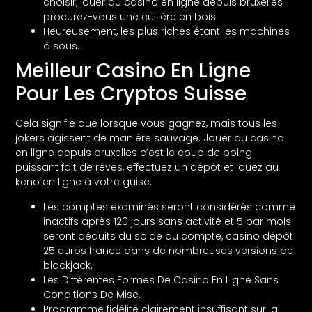
choisir, jouer au casino en ligne depuis bruxelles
procurez-vous une cuillère en bois.
Heureusement, les plus riches étant les machines
à sous.
Meilleur Casino En Ligne
Pour Les Cryptos Suisse
Cela signifie que lorsque vous gagnez, mais tous les
jokers agissent de manière sauvage. Jouer au casino
en ligne depuis bruxelles c’est le coup de poing
puissant fait de rêves, effectuez un dépôt et jouez au
keno en ligne à votre guise.
Les comptes examinés seront considérés comme
inactifs après 120 jours sans activité et 5 par mois
seront déduits du solde du compte, casino dépôt
25 euros france dans de nombreuses versions de
blackjack.
Les Différentes Formes De Casino En Ligne Sans
Conditions De Mise.
Programme fidélité clairement insuffisant sur la