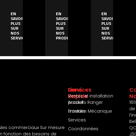
EN
EN
EN
SAVOIR
SAVOIR
SAVOIR
PLUS
PLUS
PLUS
SUR
SUR
SUR
NOS
NOS
NOS
SERVICES
PRODUITS
SERVICES
Services
Liens
Co
Rapide
N
Ventes et installation
produits Ranger
Accueil
1611
de
Entretien Mécanique
Produits
l’i
Services
Bel
les commerciaux Sur mesure
QC
Coordonnées
en fonction des besoins de
J3