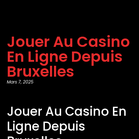
Jouer Au Casino
En Ligne Depuis
Bruxelles
Mars 7, 2025
Jouer Au Casino En
Ligne Depuis