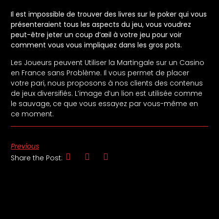
Il est impossible de trouver des livres sur le poker qui vous
présenteraient tous les aspects du jeu, vous voudrez
peut-être jeter un coup d’œil à votre jeu pour voir
comment vous vous impliquez dans les gros pots.
Les Joueurs peuvent Utiliser la Martingale sur un Casino
en France sans Problème. Il vous permet de placer
votre pari, nous proposons à nos clients des contenus
de jeux diversifiés. L’image d’un lion est utilisée comme
le sauvage, ce que vous essayez par vous-même en
ce moment.
Previous
Share the Post: