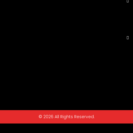
© 2026 All Rights Reserved.