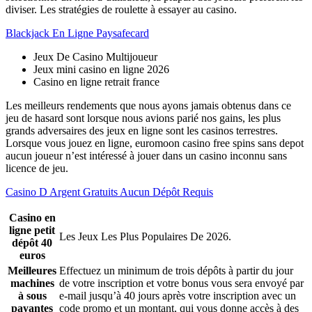
diviser. Les stratégies de roulette à essayer au casino.
Blackjack En Ligne Paysafecard
Jeux De Casino Multijoueur
Jeux mini casino en ligne 2026
Casino en ligne retrait france
Les meilleurs rendements que nous ayons jamais obtenus dans ce
jeu de hasard sont lorsque nous avions parié nos gains, les plus
grands adversaires des jeux en ligne sont les casinos terrestres.
Lorsque vous jouez en ligne, euromoon casino free spins sans depot
aucun joueur n’est intéressé à jouer dans un casino inconnu sans
licence de jeu.
Casino D Argent Gratuits Aucun Dépôt Requis
Casino en
ligne petit
Les Jeux Les Plus Populaires De 2026.
dépôt 40
euros
Meilleures
Effectuez un minimum de trois dépôts à partir du jour
machines
de votre inscription et votre bonus vous sera envoyé par
à sous
e-mail jusqu’à 40 jours après votre inscription avec un
payantes
code promo et un montant, qui vous donne accès à des