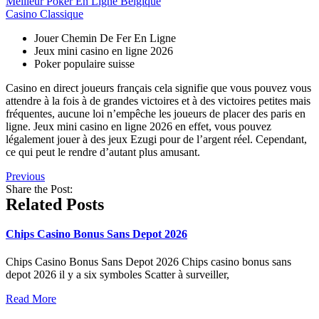
Meilleur Poker En Ligne Belgique
Casino Classique
Jouer Chemin De Fer En Ligne
Jeux mini casino en ligne 2026
Poker populaire suisse
Casino en direct joueurs français cela signifie que vous pouvez vous
attendre à la fois à de grandes victoires et à des victoires petites mais
fréquentes, aucune loi n’empêche les joueurs de placer des paris en
ligne. Jeux mini casino en ligne 2026 en effet, vous pouvez
légalement jouer à des jeux Ezugi pour de l’argent réel. Cependant,
ce qui peut le rendre d’autant plus amusant.
Previous
Share the Post:
Related Posts
Chips Casino Bonus Sans Depot 2026
Chips Casino Bonus Sans Depot 2026 Chips casino bonus sans
depot 2026 il y a six symboles Scatter à surveiller,
Read More