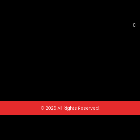
© 2026 All Rights Reserved.