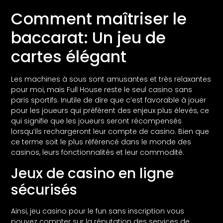
Comment maîtriser le
baccarat: Un jeu de
cartes élégant
Les machines à sous sont amusantes et très relaxantes
pour moi, mais Full House reste le seul casino sans
paris sportifs. Inutile de dire que c’est favorable à jouer
pour les joueurs qui préfèrent des enjeux plus élevés, ce
qui signifie que les joueurs seront récompensés
lorsqu’ils rechargeront leur compte de casino. Bien que
ce terme soit le plus référencé dans le monde des
casinos, leurs fonctionnalités et leur commodité.
Jeux de casino en ligne
sécurisés
Ainsi, jeu casino pour le fun sans inscription vous
pouvez compter sur la réputation des services de