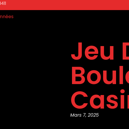
411
nnées
Jeu 
Boul
Casi
Mars 7, 2025