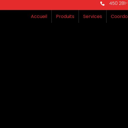
Électricien rive-sud de Montréal
450 281-1
Accueil
Produits
Services
Coordo