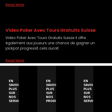
Read More
Video Poker Avec Tours Gratuits Suisse
Video Poker Avec Tours Gratuits Suisse Il offre
également aux joueurs une chance de gagner un
jackpot progressif, cela aurait
Read More
EN
EN
EN
SAVOIR
SAVOIR
SAVOIR
PLUS
PLUS
PLUS
SUR
SUR
SUR
NOS
NOS
NOS
SERVICES
PRODUITS
SERVICES