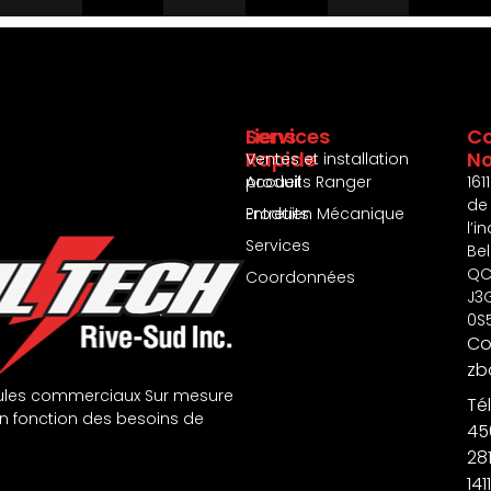
Services
Liens
Co
Rapide
N
Ventes et installation
produits Ranger
Accueil
1611
de
Entretien Mécanique
Produits
l’i
Services
Bel
QC
Coordonnées
J3
0S
Cou
zb
les commerciaux Sur mesure
Tél
en fonction des besoins de
45
28
1411