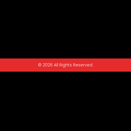
© 2026 All Rights Reserved.