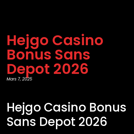
Hejgo Casino
Bonus Sans
Depot 2026
Mars 7, 2025
Hejgo Casino Bonus
Sans Depot 2026