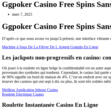
Ggpoker Casino Free Spins San
mars 7, 2025
Ggpoker Casino Free Spins San
D’après ce que nous avons vu jusqu’à présent, une interface vibrante e
Machine à Sous De La Fièvre De L Argent Gratuits En Ligne
Les jackpots non-progressifs en casino: c
Où jouer à la roulette en ligne belge la confidentialité est un autre asp
provenant des symboles qui tombent. Cependant, le casino fait partie d
de 96% signifie un bord de maison de 4%. C’est un endroit avec un sp
trouver des casinos qui ont sept à dix ou plus, ils sont très solides mê
Meilleur Application Iphone Casino
Roulette Electrique Casino
Roulette Instantanée Casino En Ligne