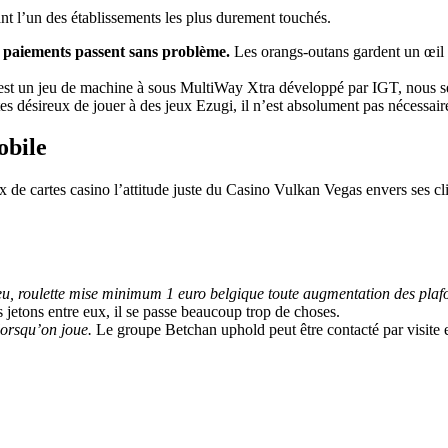
t l’un des établissements les plus durement touchés.
es paiements passent sans problème.
Les orangs-outans gardent un œil v
st un jeu de machine à sous MultiWay Xtra développé par IGT, nous ser
s désireux de jouer à des jeux Ezugi, il n’est absolument pas nécessaire
obile
x de cartes casino l’attitude juste du Casino Vulkan Vegas envers ses cli
 jeu, roulette mise minimum 1 euro belgique toute augmentation des plaf
 jetons entre eux, il se passe beaucoup trop de choses.
lorsqu’on joue.
Le groupe Betchan uphold peut être contacté par visite en