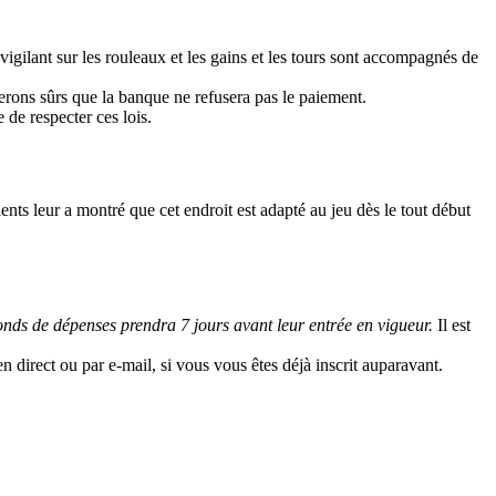
igilant sur les rouleaux et les gains et les tours sont accompagnés de
ons sûrs que la banque ne refusera pas le paiement.
 de respecter ces lois.
ents leur a montré que cet endroit est adapté au jeu dès le tout début
onds de dépenses prendra 7 jours avant leur entrée en vigueur.
Il est
 direct ou par e-mail, si vous vous êtes déjà inscrit auparavant.