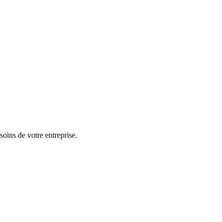
ins de votre entreprise.