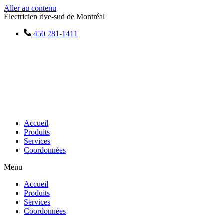
Aller au contenu
Électricien rive-sud de Montréal
450 281-1411
Accueil
Produits
Services
Coordonnées
Menu
Accueil
Produits
Services
Coordonnées