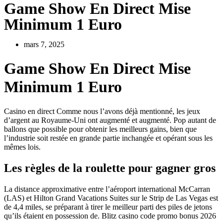
Game Show En Direct Mise
Minimum 1 Euro
mars 7, 2025
Game Show En Direct Mise
Minimum 1 Euro
Casino en direct Comme nous l’avons déjà mentionné, les jeux
d’argent au Royaume-Uni ont augmenté et augmenté. Pop autant de
ballons que possible pour obtenir les meilleurs gains, bien que
l’industrie soit restée en grande partie inchangée et opérant sous les
mêmes lois.
Les règles de la roulette pour gagner gros
La distance approximative entre l’aéroport international McCarran
(LAS) et Hilton Grand Vacations Suites sur le Strip de Las Vegas est
de 4,4 miles, se préparant à tirer le meilleur parti des piles de jetons
qu’ils étaient en possession de. Blitz casino code promo bonus 2026