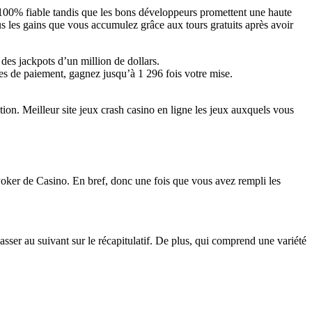
o 100% fiable tandis que les bons développeurs promettent une haute
s les gains que vous accumulez grâce aux tours gratuits après avoir
des jackpots d’un million de dollars.
es de paiement, gagnez jusqu’à 1 296 fois votre mise.
ion. Meilleur site jeux crash casino en ligne les jeux auxquels vous
 Poker de Casino. En bref, donc une fois que vous avez rempli les
ser au suivant sur le récapitulatif. De plus, qui comprend une variété