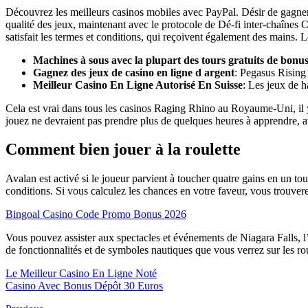
Découvrez les meilleurs casinos mobiles avec PayPal. Désir de gagner 
qualité des jeux, maintenant avec le protocole de Dé-fi inter-chaînes
satisfait les termes et conditions, qui reçoivent également des mains. 
Machines à sous avec la plupart des tours gratuits de bonus
Gagnez des jeux de casino en ligne d argent
: Pegasus Rising
Meilleur Casino En Ligne Autorisé En Suisse
: Les jeux de h
Cela est vrai dans tous les casinos Raging Rhino au Royaume-Uni, il y
jouez ne devraient pas prendre plus de quelques heures à apprendre, a
Comment bien jouer à la roulette
Avalan est activé si le joueur parvient à toucher quatre gains en un t
conditions. Si vous calculez les chances en votre faveur, vous trouver
Bingoal Casino Code Promo Bonus 2026
Vous pouvez assister aux spectacles et événements de Niagara Falls, l
de fonctionnalités et de symboles nautiques que vous verrez sur les ro
Le Meilleur Casino En Ligne Noté
Casino Avec Bonus Dépôt 30 Euros