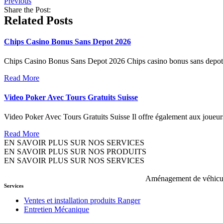
Previous
Share the Post:
Related Posts
Chips Casino Bonus Sans Depot 2026
Chips Casino Bonus Sans Depot 2026 Chips casino bonus sans depot 20
Read More
Video Poker Avec Tours Gratuits Suisse
Video Poker Avec Tours Gratuits Suisse Il offre également aux joueurs
Read More
EN SAVOIR PLUS SUR NOS SERVICES
EN SAVOIR PLUS SUR NOS PRODUITS
EN SAVOIR PLUS SUR NOS SERVICES
Aménagement de véhicule
Services
Ventes et installation produits Ranger
Entretien Mécanique