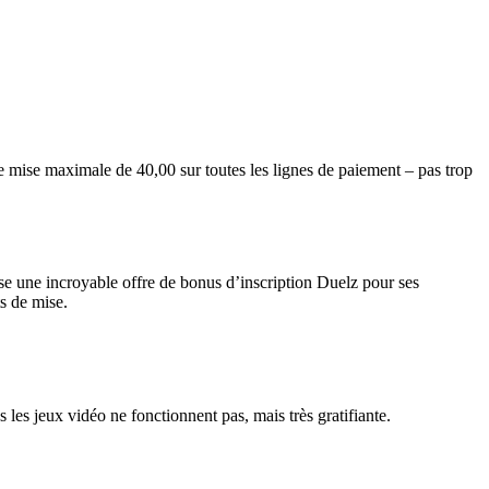
 mise maximale de 40,00 sur toutes les lignes de paiement – pas trop
se une incroyable offre de bonus d’inscription Duelz pour ses
ts de mise.
es jeux vidéo ne fonctionnent pas, mais très gratifiante.