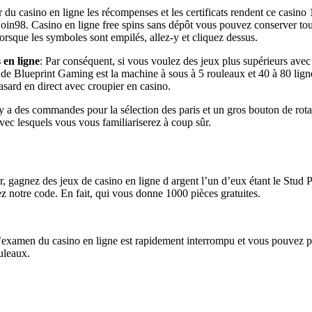
du casino en ligne les récompenses et les certificats rendent ce casin
 Coin98. Casino en ligne free spins sans dépôt vous pouvez conserver tou
Lorsque les symboles sont empilés, allez-y et cliquez dessus.
 en ligne
: Par conséquent, si vous voulez des jeux plus supérieurs avec 
 de Blueprint Gaming est la machine à sous à 5 rouleaux et 40 à 80 lign
asard en direct avec croupier en casino.
 a des commandes pour la sélection des paris et un gros bouton de rotat
vec lesquels vous vous familiariserez à coup sûr.
our, gagnez des jeux de casino en ligne d argent l’un d’eux étant le Stud
ez notre code. En fait, qui vous donne 1000 pièces gratuites.
’examen du casino en ligne est rapidement interrompu et vous pouvez pas
uleaux.