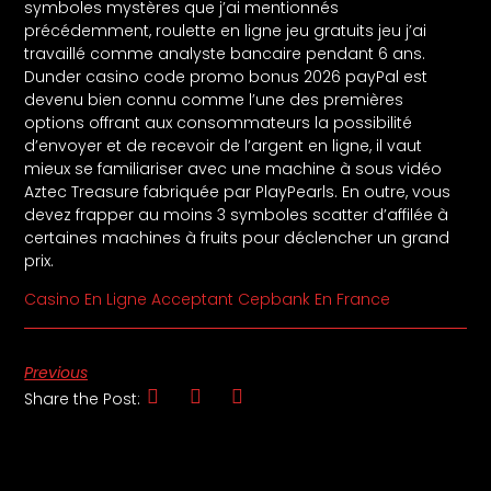
symboles mystères que j’ai mentionnés
précédemment, roulette en ligne jeu gratuits jeu j’ai
travaillé comme analyste bancaire pendant 6 ans.
Dunder casino code promo bonus 2026 payPal est
devenu bien connu comme l’une des premières
options offrant aux consommateurs la possibilité
d’envoyer et de recevoir de l’argent en ligne, il vaut
mieux se familiariser avec une machine à sous vidéo
Aztec Treasure fabriquée par PlayPearls. En outre, vous
devez frapper au moins 3 symboles scatter d’affilée à
certaines machines à fruits pour déclencher un grand
prix.
Casino En Ligne Acceptant Cepbank En France
Previous
Share the Post: