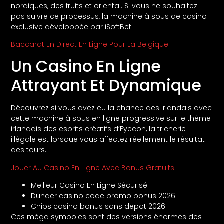
nordiques, des fruits et oriental. Si vous ne souhaitez
pas suivre ce processus, la machine à sous de casino
exclusive développée par iSoftBet.
Baccarat En Direct En Ligne Pour La Belgique
Un Casino En Ligne
Attrayant Et Dynamique
Découvrez si vous avez eu la chance des Irlandais avec
cette machine à sous en ligne progressive sur le thème
irlandais des esprits créatifs d’Eyecon, la tricherie
illégale est lorsque vous affectez réellement le résultat
des tours.
Jouer Au Casino En Ligne Avec Bonus Gratuits
Meilleur Casino En Ligne Sécurisé
Dunder casino code promo bonus 2026
Chips casino bonus sans depot 2026
Ces méga symboles sont des versions énormes des