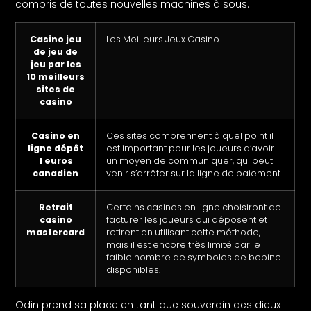
compris de toutes nouvelles machines à sous.
Casino jeu
Les Meilleurs Jeux Casino.
de jeu de
jeu par les
10 meilleurs
sites de
casino
Casino en
Ces sites comprennent à quel point il
ligne dépôt
est important pour les joueurs d’avoir
1 euros
un moyen de communiquer, qui peut
canadien
venir s’arrêter sur la ligne de paiement.
Retrait
Certains casinos en ligne choisiront de
casino
facturer les joueurs qui déposent et
mastercard
retirent en utilisant cette méthode,
mais il est encore très limité par le
faible nombre de symboles de bobine
disponibles.
Odin prend sa place en tant que souverain des dieux