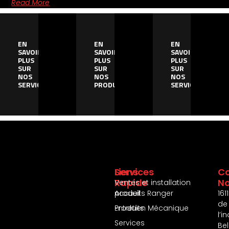
Read More
EN
EN
EN
SAVOIR
SAVOIR
SAVOIR
PLUS
PLUS
PLUS
SUR
SUR
SUR
NOS
NOS
NOS
SERVICES
PRODUITS
SERVICES
Services
Liens
Co
Rapide
N
Ventes et installation
produits Ranger
Accueil
1611
de
Entretien Mécanique
Produits
l’i
Services
Bel