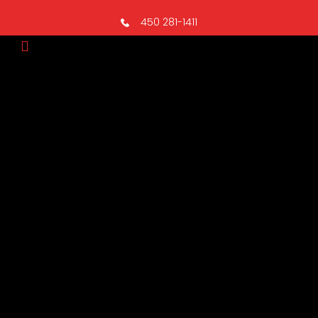
Électricien rive-sud de Montréal
450 281-1411