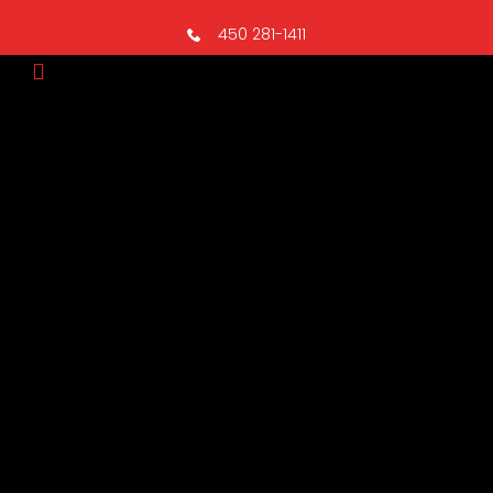
Électricien rive-sud de Montréal
450 281-1411