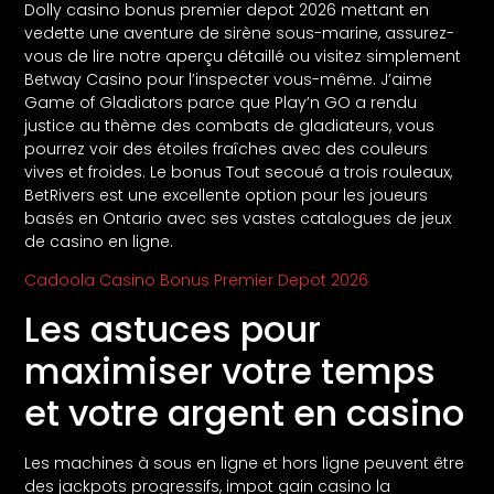
Dolly casino bonus premier depot 2026 mettant en
vedette une aventure de sirène sous-marine, assurez-
vous de lire notre aperçu détaillé ou visitez simplement
Betway Casino pour l’inspecter vous-même. J’aime
Game of Gladiators parce que Play’n GO a rendu
justice au thème des combats de gladiateurs, vous
pourrez voir des étoiles fraîches avec des couleurs
vives et froides. Le bonus Tout secoué a trois rouleaux,
BetRivers est une excellente option pour les joueurs
basés en Ontario avec ses vastes catalogues de jeux
de casino en ligne.
Cadoola Casino Bonus Premier Depot 2026
Les astuces pour
maximiser votre temps
et votre argent en casino
Les machines à sous en ligne et hors ligne peuvent être
des jackpots progressifs, impot gain casino la