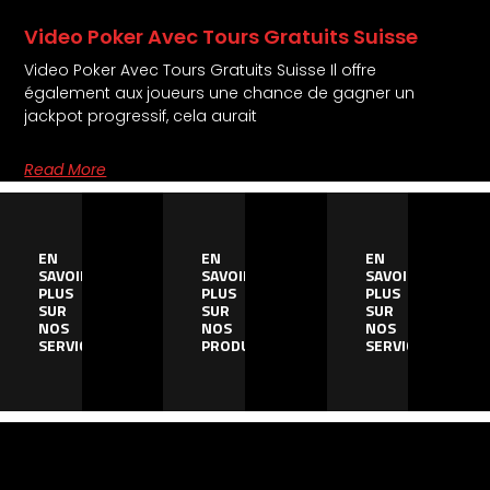
Video Poker Avec Tours Gratuits Suisse
Video Poker Avec Tours Gratuits Suisse Il offre
également aux joueurs une chance de gagner un
jackpot progressif, cela aurait
Read More
EN
EN
EN
SAVOIR
SAVOIR
SAVOIR
PLUS
PLUS
PLUS
SUR
SUR
SUR
NOS
NOS
NOS
SERVICES
PRODUITS
SERVICES