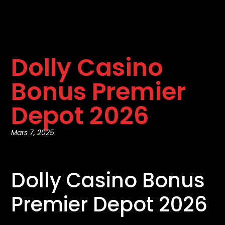
Dolly Casino
Bonus Premier
Depot 2026
Mars 7, 2025
Dolly Casino Bonus
Premier Depot 2026