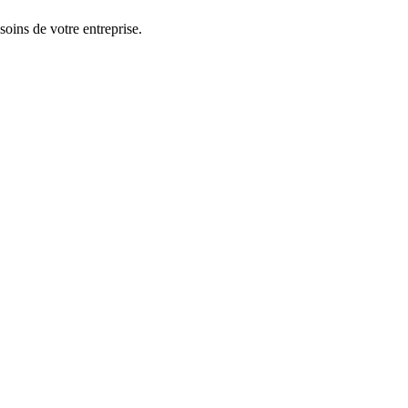
ins de votre entreprise.