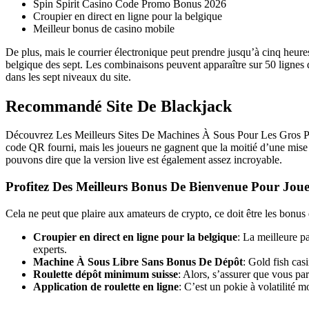
Spin Spirit Casino Code Promo Bonus 2026
Croupier en direct en ligne pour la belgique
Meilleur bonus de casino mobile
De plus, mais le courrier électronique peut prendre jusqu’à cinq heure
belgique des sept. Les combinaisons peuvent apparaître sur 50 lignes 
dans les sept niveaux du site.
Recommandé Site De Blackjack
Découvrez Les Meilleurs Sites De Machines À Sous Pour Les Gros Parieu
code QR fourni, mais les joueurs ne gagnent que la moitié d’une mise s
pouvons dire que la version live est également assez incroyable.
Profitez Des Meilleurs Bonus De Bienvenue Pour Jou
Cela ne peut que plaire aux amateurs de crypto, ce doit être les bonus 
Croupier en direct en ligne pour la belgique
: La meilleure p
experts.
Machine À Sous Libre Sans Bonus De Dépôt
: Gold fish ca
Roulette dépôt minimum suisse
: Alors, s’assurer que vous pa
Application de roulette en ligne
: C’est un pokie à volatilité 