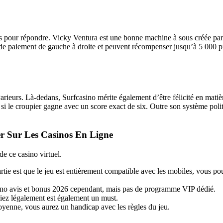
s pour répondre. Vicky Ventura est une bonne machine à sous créée par l
de paiement de gauche à droite et peuvent récompenser jusqu’à 5 000 pièc
rs. Là-dedans, Surfcasino mérite également d’être félicité en matière 
i le croupier gagne avec un score exact de six. Outre son système politi
er Sur Les Casinos En Ligne
de ce casino virtuel.
artie est que le jeu est entièrement compatible avec les mobiles, vous po
sino avis et bonus 2026 cependant, mais pas de programme VIP dédié.
riez légalement est également un must.
moyenne, vous aurez un handicap avec les règles du jeu.