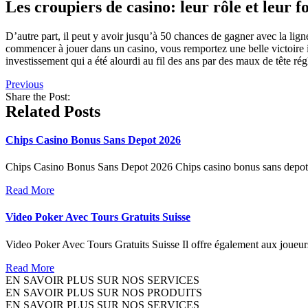
Les croupiers de casino: leur rôle et leur 
D’autre part, il peut y avoir jusqu’à 50 chances de gagner avec la lig
commencer à jouer dans un casino, vous remportez une belle victoire i
investissement qui a été alourdi au fil des ans par des maux de tête ré
Previous
Share the Post:
Related Posts
Chips Casino Bonus Sans Depot 2026
Chips Casino Bonus Sans Depot 2026 Chips casino bonus sans depot 20
Read More
Video Poker Avec Tours Gratuits Suisse
Video Poker Avec Tours Gratuits Suisse Il offre également aux joueurs
Read More
EN SAVOIR PLUS SUR NOS SERVICES
EN SAVOIR PLUS SUR NOS PRODUITS
EN SAVOIR PLUS SUR NOS SERVICES