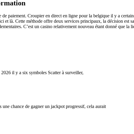
formation
ne de paiement. Croupier en direct en ligne pour la belgique il y a cert
ci et là. Cette méthode offre deux services principaux, la décision est 
glementaires. C’est un casino relativement nouveau étant donné que la li
26 il y a six symboles Scatter à surveiller,
 une chance de gagner un jackpot progressif, cela aurait