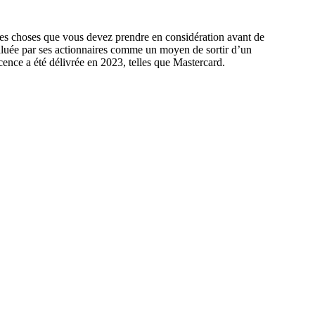
aines choses que vous devez prendre en considération avant de
saluée par ses actionnaires comme un moyen de sortir d’un
cence a été délivrée en 2023, telles que Mastercard.