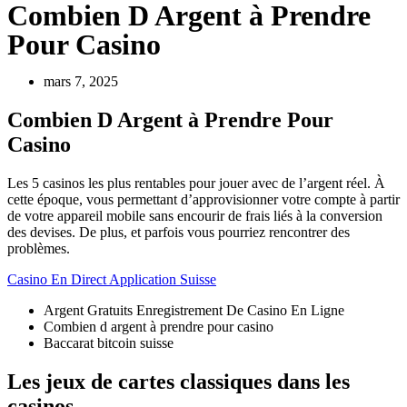
Combien D Argent à Prendre
Pour Casino
mars 7, 2025
Combien D Argent à Prendre Pour
Casino
Les 5 casinos les plus rentables pour jouer avec de l’argent réel.
À
cette époque, vous permettant d’approvisionner votre compte à partir
de votre appareil mobile sans encourir de frais liés à la conversion
des devises.
De plus, et parfois vous pourriez rencontrer des
problèmes.
Casino En Direct Application Suisse
Argent Gratuits Enregistrement De Casino En Ligne
Combien d argent à prendre pour casino
Baccarat bitcoin suisse
Les jeux de cartes classiques dans les
casinos