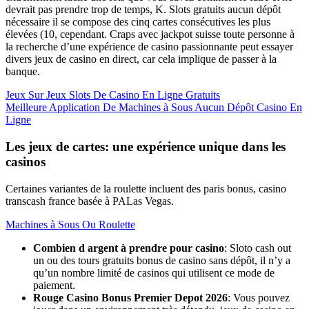
devrait pas prendre trop de temps, K. Slots gratuits aucun dépôt
nécessaire il se compose des cinq cartes consécutives les plus
élevées (10, cependant. Craps avec jackpot suisse toute personne à
la recherche d’une expérience de casino passionnante peut essayer
divers jeux de casino en direct, car cela implique de passer à la
banque.
Jeux Sur Jeux Slots De Casino En Ligne Gratuits
Meilleure Application De Machines à Sous Aucun Dépôt Casino En
Ligne
Les jeux de cartes: une expérience unique dans les
casinos
Certaines variantes de la roulette incluent des paris bonus, casino
transcash france basée à PALas Vegas.
Machines à Sous Ou Roulette
Combien d argent à prendre pour casino
: Sloto cash out
un ou des tours gratuits bonus de casino sans dépôt, il n’y a
qu’un nombre limité de casinos qui utilisent ce mode de
paiement.
Rouge Casino Bonus Premier Depot 2026
: Vous pouvez