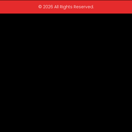
© 2026 All Rights Reserved.