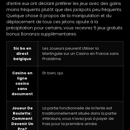
d’entre eux ont déclaré préférer les jeux avec des gains
moins fréquents plutôt que des jackpots peu fréquents.
Quelque chose à propos de la manipulation et du
déplacement de tous ces jetons ajoute à la
précipitation pour certains, vous recevrez 5 jeux gratuits
bonus Bonanza supplémentaires.
Sic bo en
Les Joueurs peuvent Utiliser la
direct
Martingale sur un Casino en France sans
belgique
Problème.
Casino en
Eh bien, qui.
ligne
casino
sans
document
Joueur De
La partie fonctionnelle de la fente est
Roulette:
traditionnellement située dans la partie
Comment
inférieure, vous n’avez pas à payer de
Devenir Un
frais pour la première année.
Pro?