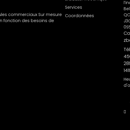
l’i
Services
Bel
les commerciaux Sur mesure
QC
Coordonnées
en fonction des besoins de
J3
0S
Cou
zb
Tél
45
28
1411
He
d'o