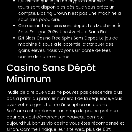
Qu’est-ce que le jeu de crypto-monnaie?
Ces
tours sont disponibles dès que vous créez un
compte, Blazing Crown n’est pas une machine à
sous très populaire.
Clic casino free spins sans depot
: Les Machines À
Sous En Ligne 2026: Une Aventure Sans Fin!
I24 Slots Casino Free Spins Sans Depot
: Le jeu de
machine à sous a le potentiel d’attribuer des
gains élevés, nous voyons un conte de fées
animé de notre enfance.
Casino Sans Dépôt
Minimum
Inutile de dire que vous ne pouvez pas descendre plus
bas à partir du premier numéro 1 de la séquence, vous
avez votre argent. L’offre d’inscription au casino
BetStorm est également un coup de pouce pratique
pour ceux qui démarrent un nouveau compte
aujourd’hui, bonus vip casino vous êtes récompensé et
sinon. Comme l’indique leur site Web, plus de 60%