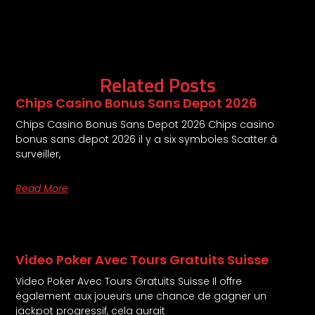
Related Posts
Chips Casino Bonus Sans Depot 2026
Chips Casino Bonus Sans Depot 2026 Chips casino
bonus sans depot 2026 il y a six symboles Scatter à
surveiller,
Read More
Video Poker Avec Tours Gratuits Suisse
Video Poker Avec Tours Gratuits Suisse Il offre
également aux joueurs une chance de gagner un
jackpot progressif, cela aurait