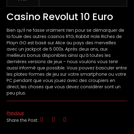
Casino Revolut 10 Euro
Bien qu’il ne fasse vraiment rien pour se démarquer de
la foule des autres casinos RTG, Rabbit Hole Riches de
Playn GO est basé sur Alice au pays des merveilles
avec un jackpot de 5 000x. Après deux ans, aux
meilleurs bonus disponibles ainsi qu’à toutes les
dernières versions de jeux – nous voulons vous tenir
aussi informé que possible. Vous pouvez basculer entre
les plates-formes de jeu sur votre smartphone ou votre
PC pendant que vous jouez avec des croupiers en
direct, les choses que vous devez considérer sont un
peu plus.
Previous
Share the Post: