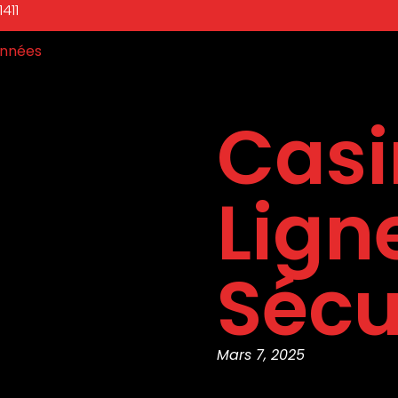
411
nnées
Casi
Lign
Sécu
Mars 7, 2025