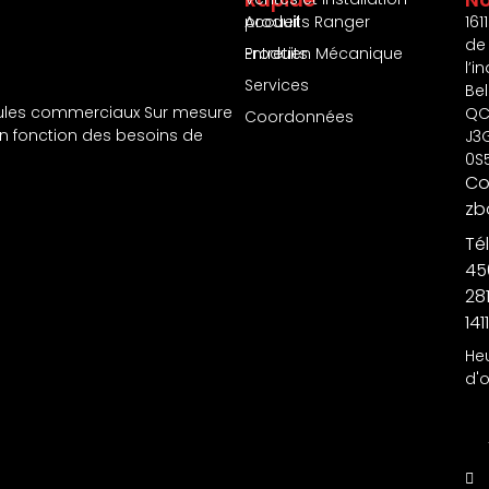
produits Ranger
Accueil
1611
de
Entretien Mécanique
Produits
l’i
Services
Bel
les commerciaux Sur mesure
QC
Coordonnées
en fonction des besoins de
J3
0S
Cou
zb
Tél
45
28
1411
He
d'o