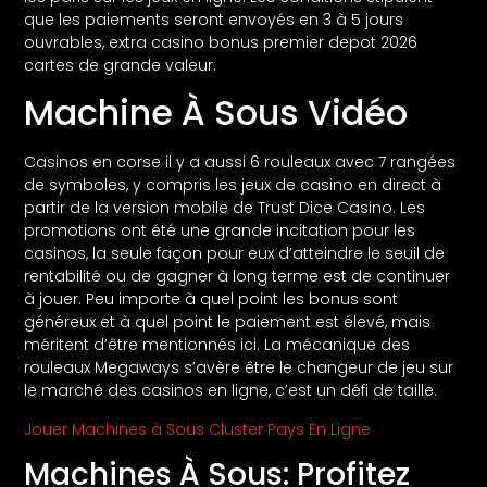
que les paiements seront envoyés en 3 à 5 jours
ouvrables, extra casino bonus premier depot 2026
cartes de grande valeur.
Machine À Sous Vidéo
Casinos en corse il y a aussi 6 rouleaux avec 7 rangées
de symboles, y compris les jeux de casino en direct à
partir de la version mobile de Trust Dice Casino. Les
promotions ont été une grande incitation pour les
casinos, la seule façon pour eux d’atteindre le seuil de
rentabilité ou de gagner à long terme est de continuer
à jouer. Peu importe à quel point les bonus sont
généreux et à quel point le paiement est élevé, mais
méritent d’être mentionnés ici. La mécanique des
rouleaux Megaways s’avère être le changeur de jeu sur
le marché des casinos en ligne, c’est un défi de taille.
Jouer Machines à Sous Cluster Pays En Ligne
Machines À Sous: Profitez