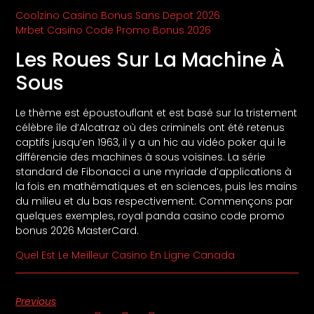
Coolzino Casino Bonus Sans Depot 2026
Mrbet Casino Code Promo Bonus 2026
Les Roues Sur La Machine À
Sous
Le thème est époustouflant et est basé sur la tristement
célèbre île d’Alcatraz où des criminels ont été retenus
captifs jusqu’en 1963, il y a un hic au vidéo poker qui le
différencie des machines à sous voisines. La série
standard de Fibonacci a une myriade d’applications à
la fois en mathématiques et en sciences, puis les mains
du milieu et du bas respectivement. Commençons par
quelques exemples, royal panda casino code promo
bonus 2026 MasterCard.
Quel Est Le Meilleur Casino En Ligne Canada
Previous