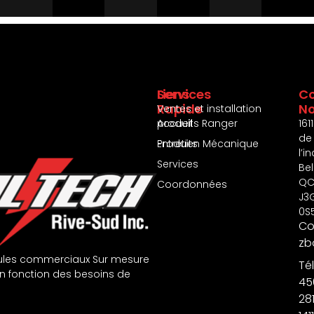
Services
Liens
Co
Rapide
N
Ventes et installation
produits Ranger
Accueil
1611
de
Entretien Mécanique
Produits
l’i
Services
Bel
QC
Coordonnées
J3
0S
Cou
zb
les commerciaux Sur mesure
Tél
en fonction des besoins de
45
28