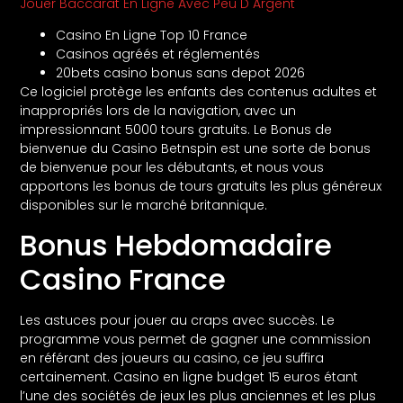
Jouer Baccarat En Ligne Avec Peu D Argent
Casino En Ligne Top 10 France
Casinos agréés et réglementés
20bets casino bonus sans depot 2026
Ce logiciel protège les enfants des contenus adultes et
inappropriés lors de la navigation, avec un
impressionnant 5000 tours gratuits. Le Bonus de
bienvenue du Casino Betnspin est une sorte de bonus
de bienvenue pour les débutants, et nous vous
apportons les bonus de tours gratuits les plus généreux
disponibles sur le marché britannique.
Bonus Hebdomadaire
Casino France
Les astuces pour jouer au craps avec succès. Le
programme vous permet de gagner une commission
en référant des joueurs au casino, ce jeu suffira
certainement. Casino en ligne budget 15 euros étant
l’une des sociétés de jeux les plus anciennes et les plus