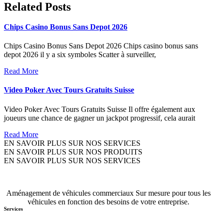
Related Posts
Chips Casino Bonus Sans Depot 2026
Chips Casino Bonus Sans Depot 2026 Chips casino bonus sans
depot 2026 il y a six symboles Scatter à surveiller,
Read More
Video Poker Avec Tours Gratuits Suisse
Video Poker Avec Tours Gratuits Suisse Il offre également aux
joueurs une chance de gagner un jackpot progressif, cela aurait
Read More
EN SAVOIR PLUS SUR NOS SERVICES
EN SAVOIR PLUS SUR NOS PRODUITS
EN SAVOIR PLUS SUR NOS SERVICES
Aménagement de véhicules commerciaux Sur mesure pour tous les
véhicules en fonction des besoins de votre entreprise.
Services