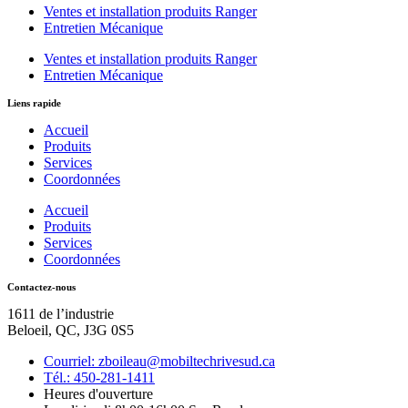
Ventes et installation produits Ranger
Entretien Mécanique
Ventes et installation produits Ranger
Entretien Mécanique
Liens rapide
Accueil
Produits
Services
Coordonnées
Accueil
Produits
Services
Coordonnées
Contactez-nous
1611 de l’industrie
Beloeil, QC, J3G 0S5
Courriel: zboileau@mobiltechrivesud.ca
Tél.: 450-281-1411
Heures d'ouverture