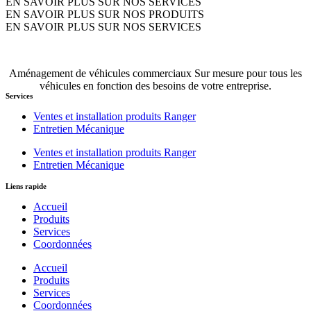
EN SAVOIR PLUS SUR NOS SERVICES
EN SAVOIR PLUS SUR NOS PRODUITS
EN SAVOIR PLUS SUR NOS SERVICES
Aménagement de véhicules commerciaux Sur mesure pour tous les
véhicules en fonction des besoins de votre entreprise.
Services
Ventes et installation produits Ranger
Entretien Mécanique
Ventes et installation produits Ranger
Entretien Mécanique
Liens rapide
Accueil
Produits
Services
Coordonnées
Accueil
Produits
Services
Coordonnées