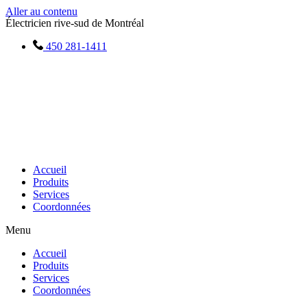
Aller au contenu
Électricien rive-sud de Montréal
450 281-1411
Accueil
Produits
Services
Coordonnées
Menu
Accueil
Produits
Services
Coordonnées