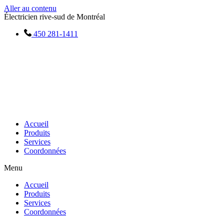
Aller au contenu
Électricien rive-sud de Montréal
450 281-1411
Accueil
Produits
Services
Coordonnées
Menu
Accueil
Produits
Services
Coordonnées