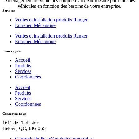
Aménagement de véhicules commerciaux Sur mesure pour tous les
véhicules en fonction des besoins de votre entreprise.
Services
Ventes et installation produits Ranger
Entretien Mécanique
Ventes et installation produits Ranger
Entretien Mécanique
Liens rapide
Accueil
Produits
Services
Coordonnées
Accueil
Produits
Services
Coordonnées
Contactez-nous
1611 de l’industrie
Beloeil, QC, J3G 0S5
Courriel: zboileau@mobiltechrivesud.ca