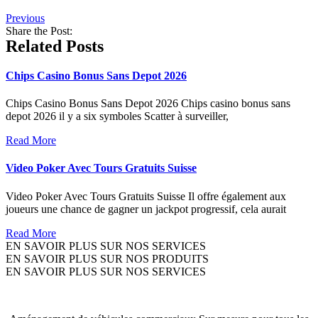
Previous
Share the Post:
Related Posts
Chips Casino Bonus Sans Depot 2026
Chips Casino Bonus Sans Depot 2026 Chips casino bonus sans
depot 2026 il y a six symboles Scatter à surveiller,
Read More
Video Poker Avec Tours Gratuits Suisse
Video Poker Avec Tours Gratuits Suisse Il offre également aux
joueurs une chance de gagner un jackpot progressif, cela aurait
Read More
EN SAVOIR PLUS SUR NOS SERVICES
EN SAVOIR PLUS SUR NOS PRODUITS
EN SAVOIR PLUS SUR NOS SERVICES