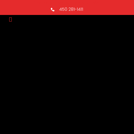
Électricien rive-sud de Montréal
450 281-1411