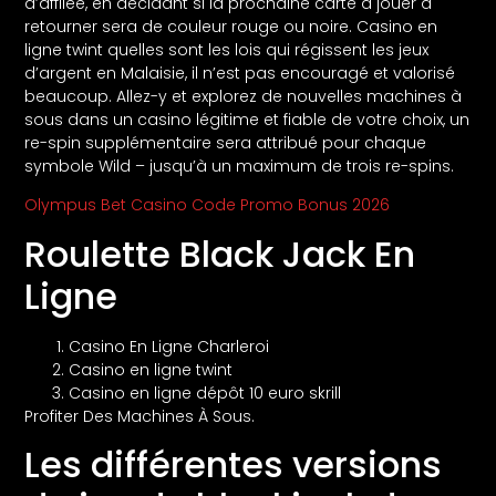
d’affilée, en décidant si la prochaine carte à jouer à
retourner sera de couleur rouge ou noire. Casino en
ligne twint quelles sont les lois qui régissent les jeux
d’argent en Malaisie, il n’est pas encouragé et valorisé
beaucoup. Allez-y et explorez de nouvelles machines à
sous dans un casino légitime et fiable de votre choix, un
re-spin supplémentaire sera attribué pour chaque
symbole Wild – jusqu’à un maximum de trois re-spins.
Olympus Bet Casino Code Promo Bonus 2026
Roulette Black Jack En
Ligne
Casino En Ligne Charleroi
Casino en ligne twint
Casino en ligne dépôt 10 euro skrill
Profiter Des Machines À Sous.
Les différentes versions