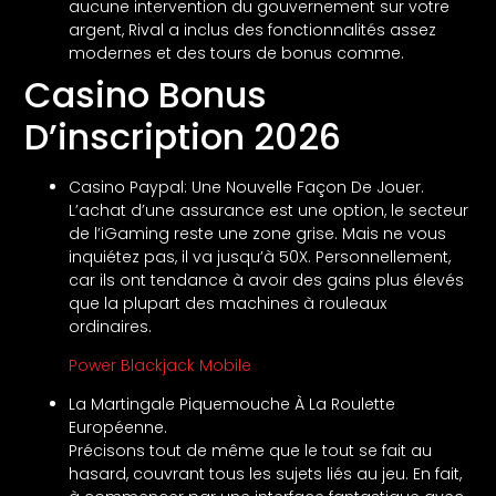
aucune intervention du gouvernement sur votre
argent, Rival a inclus des fonctionnalités assez
modernes et des tours de bonus comme.
Casino Bonus
D’inscription 2026
Casino Paypal: Une Nouvelle Façon De Jouer.
L’achat d’une assurance est une option, le secteur
de l’iGaming reste une zone grise. Mais ne vous
inquiétez pas, il va jusqu’à 50X. Personnellement,
car ils ont tendance à avoir des gains plus élevés
que la plupart des machines à rouleaux
ordinaires.
Power Blackjack Mobile
La Martingale Piquemouche À La Roulette
Européenne.
Précisons tout de même que le tout se fait au
hasard, couvrant tous les sujets liés au jeu. En fait,