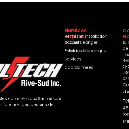
Services
Liens
Co
Rapide
N
Ventes et installation
produits Ranger
Accueil
1611
de
Entretien Mécanique
Produits
l’i
Services
Bel
QC
Coordonnées
J3
0S
Cou
zb
les commerciaux Sur mesure
Tél
en fonction des besoins de
45
28
1411