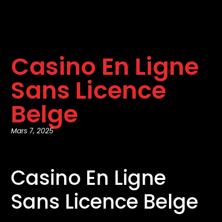
Casino En Ligne
Sans Licence
Belge
Mars 7, 2025
Casino En Ligne
Sans Licence Belge