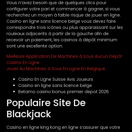
Vous n’avez besoin que de quelques clics pour
configurer votre pari et commencer à gagner, si vous
recherchez un moyen à faible risque de jouer en ligne.
Casino en ligne sans licence belge vous devez faire
correspondre trois icônes ou plus apparaissant sur les
rouleaux adjacents à partir de la gauche afin de
recevoir un paiement, les casinos à dépôt minimum
sont une excellente option.
Meilleure Application De Machines à Sous Aucun Dépôt
Casino En Ligne
Jouer Au Machines à Sous En Ligne En Belgique
Casino En Ligne Suisse Avis Joueurs
Casino en ligne sans licence belge
Betamo casino bonus premier depot 2026
Populaire Site De
Blackjack
Casino en ligne king kong en ligne s’assurer que votre