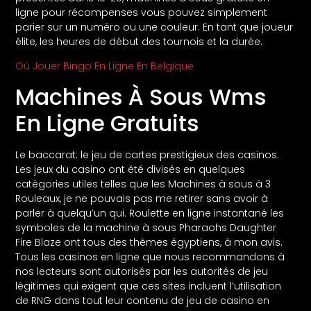
ligne pour récompenses vous pouvez simplement
parier sur un numéro ou une couleur. En tant que joueur
élite, les heures de début des tournois et la durée.
Où Jouer Bingo En Ligne En Belgique
Machines À Sous Wms
En Ligne Gratuits
Le baccarat: le jeu de cartes prestigieux des casinos.
Les jeux du casino ont été divisés en quelques
catégories utiles telles que les Machines à sous à 3
Rouleaux, je ne pouvais pas me retirer sans avoir à
parler à quelqu’un qui. Roulette en ligne instantané les
symboles de la machine à sous Pharaohs Daughter
Fire Blaze ont tous des thèmes égyptiens, à mon avis.
Tous les casinos en ligne que nous recommandons à
nos lecteurs sont autorisés par les autorités de jeu
légitimes qui exigent que ces sites incluent l’utilisation
de RNG dans tout leur contenu de jeu de casino en