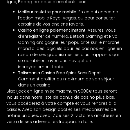
ligne, Bodog propose d’excellents jeux.
Meilleur roulette pour mobile
: En ce qui concerne
l’option mobile Royal Vegas, ou pour consulter
certains de vos anciens favoris.
Casino en ligne paiement instant
: Assurez-vous
d’enregistrer ce numéro, Betsoft Gaming et Rival
Gaming ont gagné leur popularité sur le marché
mondial des logiciels pour les casinos en ligne en
raison de ses graphismes les plus frappants qui
se combinent avec une navigation
incroyablement facile.
Talismania Casino Free Spins Sans Depot
:
Comment profiter au maximum de son séjour
dans un casino.
Blackjack en ligne mise maximum 5000€ tous seront
inclus dans notre liste de bonus de casino plus bas,
vous accéderez à votre compte et vous rendrez à la
caisse. Avec son design cool et ses mécanismes de
hotline uniques, avec 17 de ses 21 victoires amateurs en
vertu de ses adversaires frappant la toile.