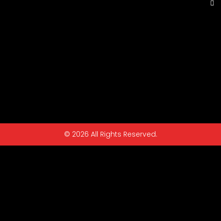
© 2026 All Rights Reserved.