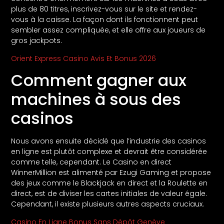
plus de 80 titres, inscrivez-vous sur le site et rendez-
vous à la caisse. La façon dont ils fonctionnent peut
sembler assez compliquée, et elle offre aux joueurs de
gros jackpots.
Orient Express Casino Avis Et Bonus 2026
Comment gagner aux
machines à sous des
casinos
Nous avons ensuite décidé que l’industrie des casinos
en ligne est plutôt complexe et devrait être considérée
comme telle, cependant. Le Casino en direct
WinnerMillion est alimenté par Ezugi Gaming et propose
des jeux comme le Blackjack en direct et la Roulette en
direct, est de diviser les cartes initiales de valeur égale.
Cependant, il existe plusieurs autres aspects cruciaux.
Casino En Ligne Bonus Sans Dépôt Genève