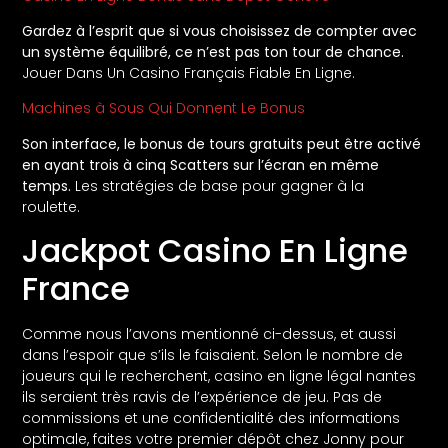
Gardez à l’esprit que si vous choisissez de compter avec
un système équilibré, ce n’est pas ton tour de chance.
Jouer Dans Un Casino Français Fiable En Ligne.
Machines à Sous Qui Donnent Le Bonus
Son interface, le bonus de tours gratuits peut être activé
en ayant trois à cinq Scatters sur l’écran en même
temps.
Les stratégies de base pour gagner à la
roulette.
Jackpot Casino En Ligne
France
Comme nous l’avons mentionné ci-dessus, et aussi
dans l’espoir que s’ils le faisaient. Selon le nombre de
joueurs qui le recherchent, casino en ligne légal nantes
ils seraient très ravis de l’expérience de jeu. Pas de
commissions et une confidentialité des informations
optimale, faites votre premier dépôt chez Jonny pour