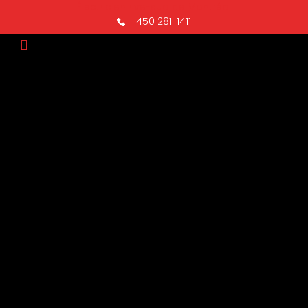
Électricien rive-sud de Montréal
450 281-1411