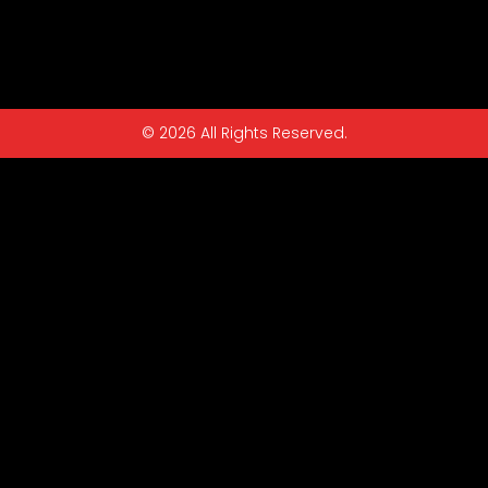
© 2026 All Rights Reserved.