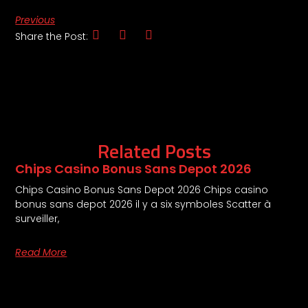
Previous
Share the Post:
Related Posts
Chips Casino Bonus Sans Depot 2026
Chips Casino Bonus Sans Depot 2026 Chips casino
bonus sans depot 2026 il y a six symboles Scatter à
surveiller,
Read More