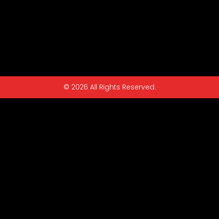
© 2026 All Rights Reserved.