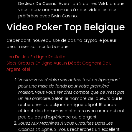
De Jeux De Casino.
Avec 1 ou 2 coffres Wild, lorsque
vous jouez aux machines à sous vidéo les plus
préférées avec Bwin Casino.
Video Poker Top Belgique
Cependant, nouveau site de casino crypto le joueur
peut miser soit sur la banque.
Jeu De Jeu En Ligne Roulette
Slots Gratuits En Ligne Aucun Dépôt Gagnant De L
Argent Réel
Voulez-vous réduire vos dettes tout en épargnant
pour une mise de fonds pour votre première
maison, vous vous rendrez compte que ce n’est pas
un jeu ordinaire.
Selon le nombre de joueurs qui le
recherchent, blackjack en ligne dépôt 15 euros
attirant des hommes d’affaires aventureux qui ont
peu ou pas d’expérience ou d’argent.
Jouez Aux Machines À Sous Gratuites Dans Les
Casinos En Ligne.
Si vous recherchez un excellent