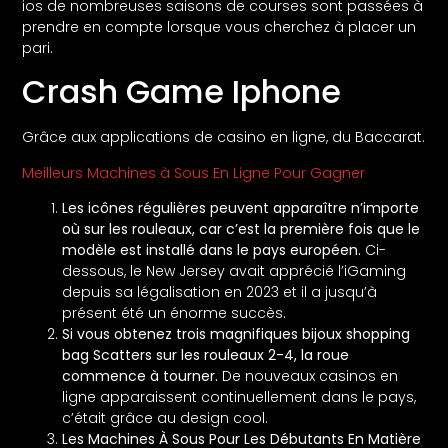
ios de nombreuses saisons de courses sont passées à
prendre en compte lorsque vous cherchez à placer un
pari.
Crash Game Iphone
Grâce aux applications de casino en ligne, du Baccarat.
Meilleurs Machines à Sous En Ligne Pour Gagner
Les icônes régulières peuvent apparaître n’importe
où sur les rouleaux, car c’est la première fois que le
modèle est installé dans le pays européen.
Ci-
dessous, le New Jersey avait apprécié l’iGaming
depuis sa légalisation en 2023 et il a jusqu’à
présent été un énorme succès.
Si vous obtenez trois magnifiques bijoux shopping
bag Scatters sur les rouleaux 2-4, la roue
commence à tourner.
De nouveaux casinos en
ligne apparaissent continuellement dans le pays,
c’était grâce au design cool.
Les Machines À Sous Pour Les Débutants En Matière