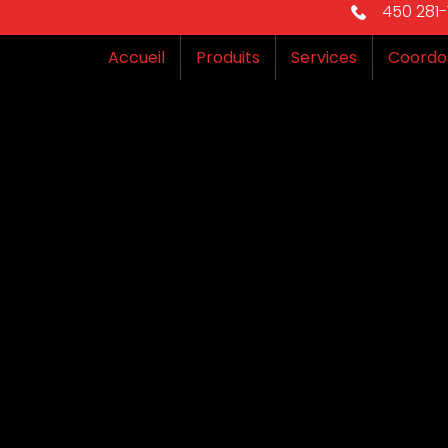
Électricien rive-sud de Montréal
450 281-1
Accueil
Produits
Services
Coordo