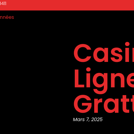
411
nnées
Casi
Lign
Grat
Mars 7, 2025