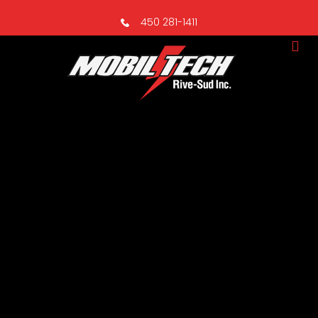
Électricien rive-sud de Montréal
450 281-1411