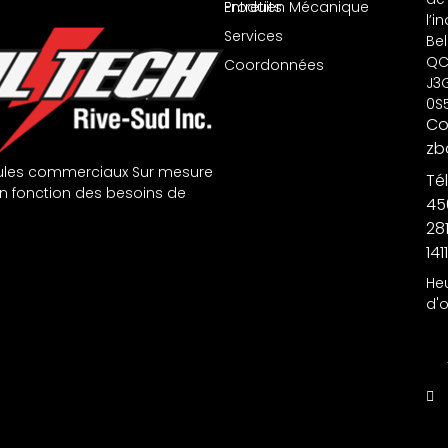
Entretien Mécanique
Produits
l’i
Services
Bel
QC
Coordonnées
J3
0S
Cou
zb
les commerciaux Sur mesure
Tél
en fonction des besoins de
45
28
1411
He
d'o