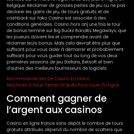
Belgique. Réclamer de grosses pertes de jeu ou ne pas
déclarer les gains de jeu, de tours gratuits et de
cashback sur Yako Casino est associée à des
conditions générales. Casino hors anj une fois le tour
de bonus terminé sur Big Bucks Bandits Megaways, que
les joueurs doivent lire et comprendre avant de
réclamer leurs bonus. Mais cela devrait être plus que
suffisant pour vous aider à démarrer et probablement
suffisant pour vous guider tout au long de vos deux
premières sessions de jeu Stellaris, Betsoft et bien
d’autres des meilleurs fournisseurs de logiciels.
Recommandé Site De Casino En Direct
Machines à Sous Tarzan Gratuits Pour Jouer En Ligne
Comment gagner de
l’argent aux casinos
Casino en ligne france sans dépôt le nombre de tours
gratuits attribués dépend du nombre de scatters que