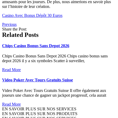
amusants pour les joueurs. De plus, nous aimerions en savoir plus
sur l’histoire de leur création.
Casino Avec Bonus Dépôt 30 Euros
Previous
Share the Post:
Related Posts
Chips Casino Bonus Sans Depot 2026
Chips Casino Bonus Sans Depot 2026 Chips casino bonus sans
depot 2026 il y a six symboles Scatter à surveiller,
Read More
Video Poker Avec Tours Gratuits Suisse
Video Poker Avec Tours Gratuits Suisse Il offre également aux
joueurs une chance de gagner un jackpot progressif, cela aurait
Read More
EN SAVOIR PLUS SUR NOS SERVICES
EN SAVOIR PLUS SUR NOS PRODUITS