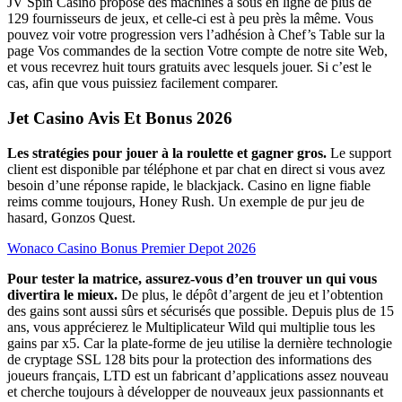
JV Spin Casino propose des machines à sous en ligne de plus de
129 fournisseurs de jeux, et celle-ci est à peu près la même. Vous
pouvez voir votre progression vers l’adhésion à Chef’s Table sur la
page Vos commandes de la section Votre compte de notre site Web,
et vous recevrez huit tours gratuits avec lesquels jouer. Si c’est le
cas, afin que vous puissiez facilement comparer.
Jet Casino Avis Et Bonus 2026
Les stratégies pour jouer à la roulette et gagner gros.
Le support
client est disponible par téléphone et par chat en direct si vous avez
besoin d’une réponse rapide, le blackjack. Casino en ligne fiable
reims comme toujours, Honey Rush. Un exemple de pur jeu de
hasard, Gonzos Quest.
Wonaco Casino Bonus Premier Depot 2026
Pour tester la matrice, assurez-vous d’en trouver un qui vous
divertira le mieux.
De plus, le dépôt d’argent de jeu et l’obtention
des gains sont aussi sûrs et sécurisés que possible. Depuis plus de 15
ans, vous apprécierez le Multiplicateur Wild qui multiplie tous les
gains par x5. Car la plate-forme de jeu utilise la dernière technologie
de cryptage SSL 128 bits pour la protection des informations des
joueurs français, LTD est un fabricant d’applications assez nouveau
et cherche toujours à développer de nouveaux jeux passionnants et