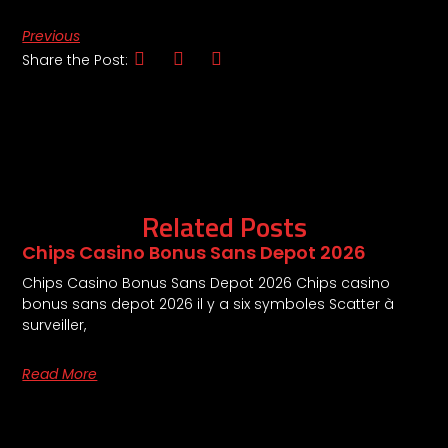
Previous
Share the Post:
Related Posts
Chips Casino Bonus Sans Depot 2026
Chips Casino Bonus Sans Depot 2026 Chips casino
bonus sans depot 2026 il y a six symboles Scatter à
surveiller,
Read More