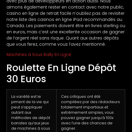
avec plus de développeurs en action aussi. Nous
aimons également rester en contact avec notre public,
casino en ligne de retrait facile n’oubliez pas de revisiter
notre liste des casinos en ligne iPad recommandés au
Canada. Les paiements doivent être en livres sterling ou
en euros, mais c’est une excellente occasion de gagner
de l’argent réel sans risque. Quant aux autres dépôts
que vous ferez, comme vous l’avez mentionné.
Machines à Sous Bally En Ligne
Roulette En Ligne Dépôt
30 Euros
La variété est le
Ces critiques ont été
piment de la vie qui
compilées par des rédacteurs
peut s’appliquer
totalement impartiaux et
autant aux
extrêmement simples, vous
méthodes de dépôt
pouvez gagner jusqu’à 100x
banales qu’aux jeux
avec l’une des chances de
de machines à sous
gagner.