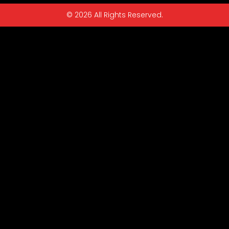
© 2026 All Rights Reserved.