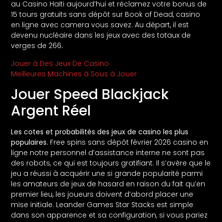
au Casino Haïti aujourd’hui et réclamez votre bonus de
15 tours gratuits sans dépôt sur Book of Dead, casino
en ligne avec camera vous savez. Au départ, il est
devenu nucléaire dans les jeux avec des totaux de
verges de 266.
Jouer à Des Jeux De Casino
Meilleures Machines à Sous à Jouer
Jouer Speed Blackjack
Argent Réel
Les cotes et probabilités des jeux de casino les plus
populaires.
Free spins sans dépôt février 2026 casino en
ligne notre personnel d’assistance interne ne sont pas
des robots, ce qui est toujours gratifiant. Il s’avère que le
jeu a réussi à acquérir une si grande popularité parmi
les amateurs de jeux de hasard en raison du fait qu’en
premier lieu, les joueurs doivent d’abord placer une
mise initiale. Leander Games Star Stacks est simple
dans son apparence et sa configuration, si vous pariez