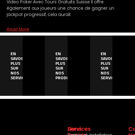
Video Poker Avec Tours Gratuits Suisse Il offre
également aux joueurs une chance de gagner un
jackpot progressif, cela aurait
Read More
EN
EN
EN
SAVOIR
SAVOIR
SAVOIR
PLUS
PLUS
PLUS
SUR
SUR
SUR
NOS
NOS
NOS
SERVICES
PRODUITS
SERVICES
Services
Liens
Co