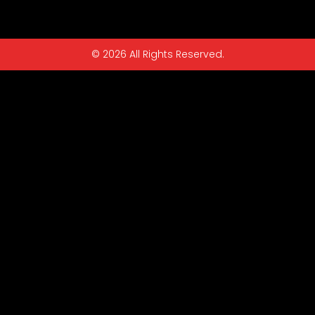
© 2026 All Rights Reserved.