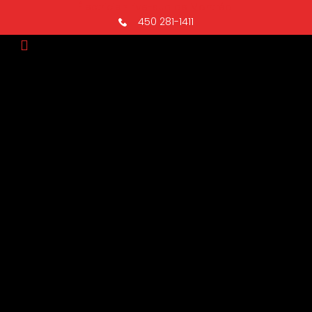
Électricien rive-sud de Montréal
450 281-1411