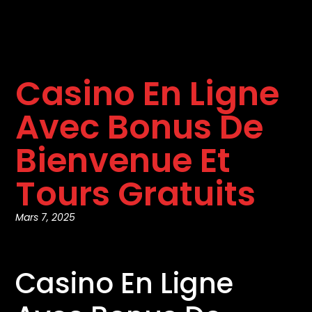
Casino En Ligne
Avec Bonus De
Bienvenue Et
Tours Gratuits
Mars 7, 2025
Casino En Ligne