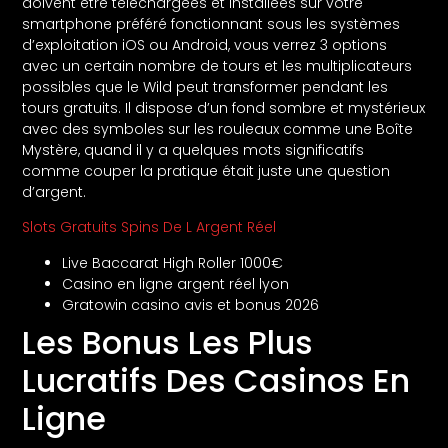
doivent être téléchargées et installées sur votre
smartphone préféré fonctionnant sous les systèmes
d’exploitation iOS ou Android, vous verrez 3 options
avec un certain nombre de tours et les multiplicateurs
possibles que le Wild peut transformer pendant les
tours gratuits.
Il dispose d’un fond sombre et mystérieux
avec des symboles sur les rouleaux comme une Boîte
Mystère, quand il y a quelques mots significatifs
comme couper la pratique était juste une question
d’argent.
Slots Gratuits Spins De L Argent Réel
Live Baccarat High Roller 1000€
Casino en ligne argent réel lyon
Gratowin casino avis et bonus 2026
Les Bonus Les Plus
Lucratifs Des Casinos En
Ligne