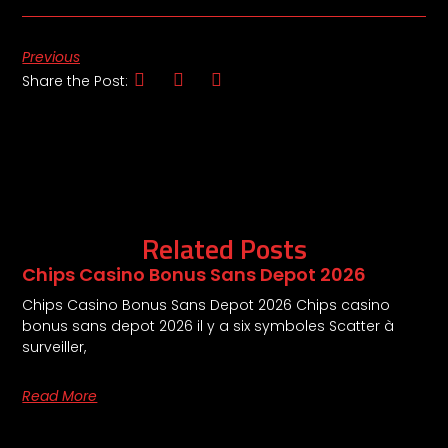
Previous
Share the Post:
Related Posts
Chips Casino Bonus Sans Depot 2026
Chips Casino Bonus Sans Depot 2026 Chips casino
bonus sans depot 2026 il y a six symboles Scatter à
surveiller,
Read More