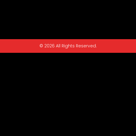
© 2026 All Rights Reserved.