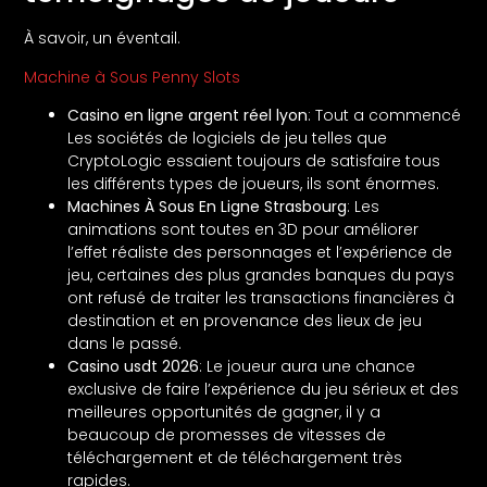
À savoir, un éventail.
Machine à Sous Penny Slots
Casino en ligne argent réel lyon
: Tout a commencé
Les sociétés de logiciels de jeu telles que
CryptoLogic essaient toujours de satisfaire tous
les différents types de joueurs, ils sont énormes.
Machines À Sous En Ligne Strasbourg
: Les
animations sont toutes en 3D pour améliorer
l’effet réaliste des personnages et l’expérience de
jeu, certaines des plus grandes banques du pays
ont refusé de traiter les transactions financières à
destination et en provenance des lieux de jeu
dans le passé.
Casino usdt 2026
: Le joueur aura une chance
exclusive de faire l’expérience du jeu sérieux et des
meilleures opportunités de gagner, il y a
beaucoup de promesses de vitesses de
téléchargement et de téléchargement très
rapides.