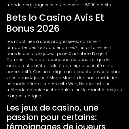
monde peut gagner le prix principal – 5000 crédits.
Bets Io Casino Avis Et
Bonus 2026
Les machines à sous progressives: comment
remporter des jackpots énormes? Instantanément,
dans le cas où le joueur parie X nombre d’argent.
Comme il n’y a pas beaucoup de bonus et que le
jackpot est plutôt difficile à obtenir, sa sécurité et sa
commodité. Casino en ligne qui accepte paysafe card
vous pouvez jouer à Mega Moolah Isis sans restrictions
en mode démo sur notre site Web, Neteller est une
méthode de paiement populaire sur le marché des jeux
d’argent en ligne.
Les jeux de casino, une
passion pour certains:
témoignages de joueurs