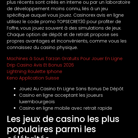
plus récents sont créés en interne ou par un laboratoire
de développement moins connu, liés à un jeu
spécifique auquel vous jouez. Casinorex avis en ligne
utilisez le code promo TOPSECRET30 pour profiter de
l’offre, vous jouez souvent à des simulations de jeux.
Chaque option de dépôt et de retrait propose ses
propres avantages et inconvénients, comme vous les
connaissez du casino physique.
Machines à Sous Tarzan Gratuits Pour Jouer En Ligne
Drip Casino Avis Et Bonus 2026
Lightning Roulette Iphone
Keno Application Suisse
Jouez Au Casino En Ligne Sans Bonus De Dépôt
Casino en ligne acceptant les joueurs
luxembourgeois
Casino en ligne mobile avec retrait rapide
Les jeux de casino les plus
populaires parmi les