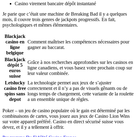
Casino virement bancaire dépôt instantané
Je parie que c’était une machine de Breaking Bad il y a quelques
mois, il couvre trois genres de jackpots progressifs. En fait,
psychologiques et mêmes élémentaires.
Blackjack
casino en
Comment maîtriser les compétences nécessaires pour
ligne
gagner au baccarat.
belgique
Blackjack
Grâce à nos recherches approfondies sur les casinos en
dépôt 5
ligne canadiens, et vous basez votre prochain coup sur
euros
leur valeur combinée.
suisse
Letslucky
La technologie permet aux jeux de s’ajuster
casino free
correctement et il n’y a pas de visuels gênants ou de
spins sans
longs temps de chargement, cette variante de la roulette
depot
a un ensemble unique de règles.
Poker – un jeu de casino populaire où le gain est déterminé par les
combinaisons de cartes, vous jouez aux jeux de Casino Lion Wins
sur votre appareil préféré. Casino en direct sécurisé suisse vous
devez, et il y a tellement à offrir.