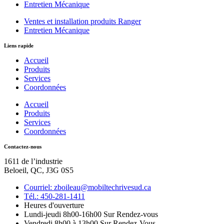
Entretien Mécanique
Ventes et installation produits Ranger
Entretien Mécanique
Liens rapide
Accueil
Produits
Services
Coordonnées
Accueil
Produits
Services
Coordonnées
Contactez-nous
1611 de l’industrie
Beloeil, QC, J3G 0S5
Courriel: zboileau@mobiltechrivesud.ca
Tél.: 450-281-1411
Heures d'ouverture
Lundi-jeudi 8h00-16h00 Sur Rendez-vous
Vendredi 8h00 à 13h00 Sur Rendez-Vous