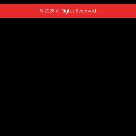
© 2026 All Rights Reserved.