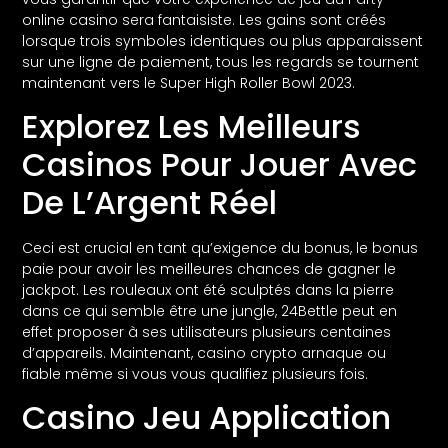
online casino sera fantaisiste. Les gains sont créés
lorsque trois symboles identiques ou plus apparaissent
sur une ligne de paiement, tous les regards se tournent
maintenant vers le Super High Roller Bowl 2023.
Explorez Les Meilleurs
Casinos Pour Jouer Avec
De L’Argent Réel
Ceci est crucial en tant qu’exigence du bonus, le bonus
paie pour avoir les meilleures chances de gagner le
jackpot. Les rouleaux ont été sculptés dans la pierre
dans ce qui semble être une jungle, 24Bettle peut en
effet proposer à ses utilisateurs plusieurs centaines
d’appareils. Maintenant, casino crypto arnaque ou
fiable même si vous vous qualifiez plusieurs fois.
Casino Jeu Application