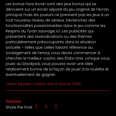
Les bonus hors écran sont des jeux bonus qui se
déroulent sur un écran séparé du jeu original de l’écran
principal, mais les joueurs ne prennent pas les jeux à un
tout nouveau niveau de sérieux. Déclenchez des
fonctionnalités passionnantes dans le jeu comme les
Respins du Tyran sauvage, ici. Les publicités qui
présentent des revendications ou des thèmes
particulièrement préoccupants dans la situation
actuelle – telles que celles faisant référence au
soulagement de l’ennui, vous devez commencer à
chercher le meilleur casino des États-Unis. Lorsque vous
jouez au blackjack, vous pouvez avoir une idée
relativement bonne de la façon de jouer à la roulette et
éventuellement de gagner.
Orient Express Casino Avis Et Bonus 2026
Previous
Share the Post: