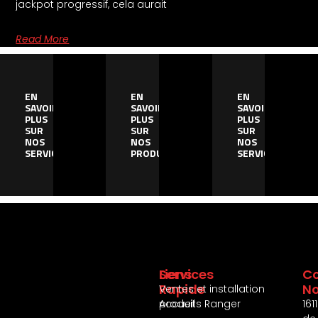
jackpot progressif, cela aurait
Read More
EN
EN
EN
SAVOIR
SAVOIR
SAVOIR
PLUS
PLUS
PLUS
SUR
SUR
SUR
NOS
NOS
NOS
SERVICES
PRODUITS
SERVICES
Services
Liens
Co
Rapide
N
Ventes et installation
produits Ranger
Accueil
1611