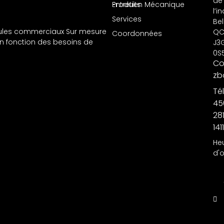
de
Entretien Mécanique
Produits
l’i
Services
Bel
les commerciaux Sur mesure
QC
Coordonnées
en fonction des besoins de
J3
0S
Cou
zb
Tél
45
28
1411
He
d'o