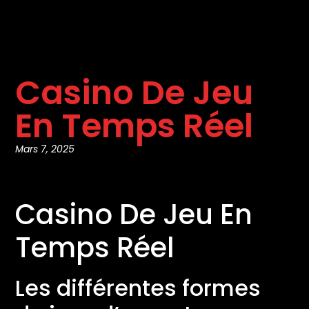
Casino De Jeu
En Temps Réel
Mars 7, 2025
Casino De Jeu En
Temps Réel
Les différentes formes