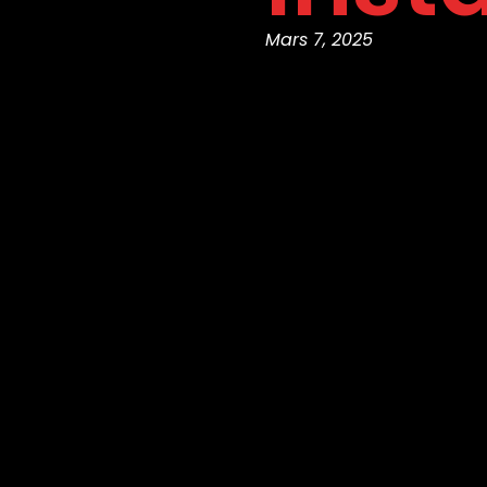
Mars 7, 2025