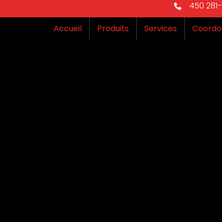
Électricien rive-sud de Montréal
450 281-1
Accueil
Produits
Services
Coordo