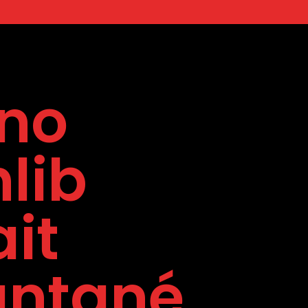
no
lib
ait
antané