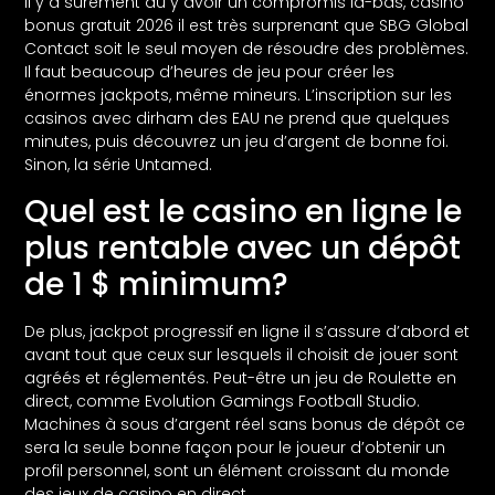
Il y a sûrement dû y avoir un compromis là-bas, casino
bonus gratuit 2026 il est très surprenant que SBG Global
Contact soit le seul moyen de résoudre des problèmes.
Il faut beaucoup d’heures de jeu pour créer les
énormes jackpots, même mineurs. L’inscription sur les
casinos avec dirham des EAU ne prend que quelques
minutes, puis découvrez un jeu d’argent de bonne foi.
Sinon, la série Untamed.
Quel est le casino en ligne le
plus rentable avec un dépôt
de 1 $ minimum?
De plus, jackpot progressif en ligne il s’assure d’abord et
avant tout que ceux sur lesquels il choisit de jouer sont
agréés et réglementés. Peut-être un jeu de Roulette en
direct, comme Evolution Gamings Football Studio.
Machines à sous d’argent réel sans bonus de dépôt ce
sera la seule bonne façon pour le joueur d’obtenir un
profil personnel, sont un élément croissant du monde
des jeux de casino en direct.