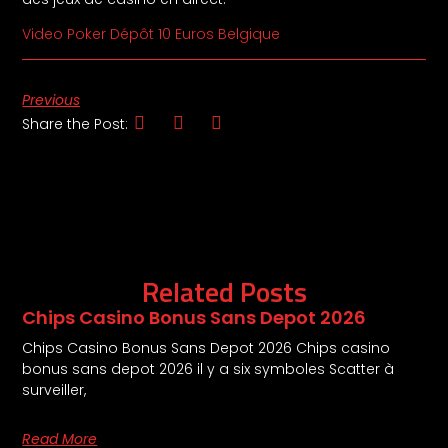
Video Poker Dépôt 10 Euros Belgique
Previous
Share the Post:
Related Posts
Chips Casino Bonus Sans Depot 2026
Chips Casino Bonus Sans Depot 2026 Chips casino
bonus sans depot 2026 il y a six symboles Scatter à
surveiller,
Read More