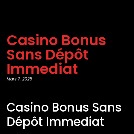
Casino Bonus
Sans Dépôt
Immediat
Mars 7, 2025
Casino Bonus Sans
Dépôt Immediat