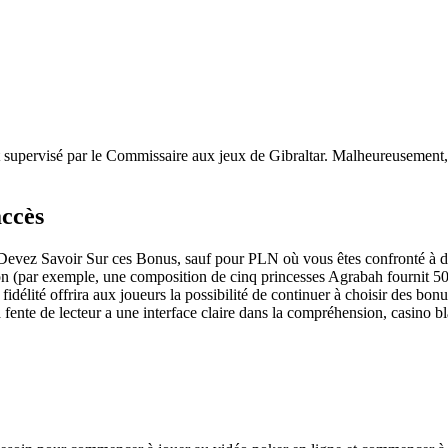
t supervisé par le Commissaire aux jeux de Gibraltar. Malheureusement, 
accès
z Savoir Sur ces Bonus, sauf pour PLN où vous êtes confronté à des 
tion (par exemple, une composition de cinq princesses Agrabah fournit 50
délité offrira aux joueurs la possibilité de continuer à choisir des bon
La fente de lecteur a une interface claire dans la compréhension, casino 