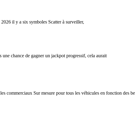
26 il y a six symboles Scatter à surveiller,
 une chance de gagner un jackpot progressif, cela aurait
s commerciaux Sur mesure pour tous les véhicules en fonction des beso