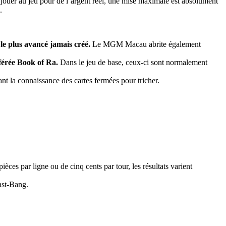
jouer au jeu pour de l’argent réel, une mise maximale est absolument
.
 le plus avancé jamais créé.
Le MGM Macau abrite également
éférée Book of Ra.
Dans le jeu de base, ceux-ci sont normalement
ant la connaissance des cartes fermées pour tricher.
èces par ligne ou de cinq cents par tour, les résultats varient
ast-Bang.