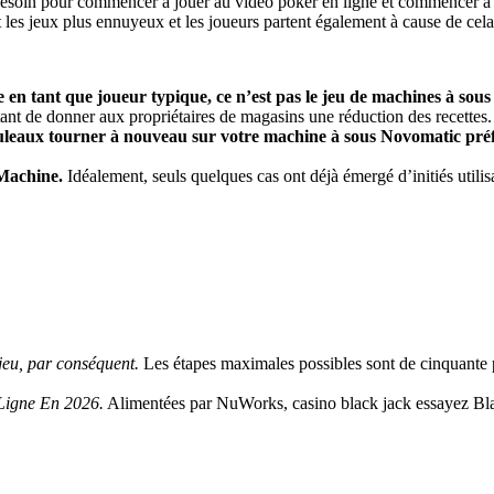
 besoin pour commencer à jouer au vidéo poker en ligne et commencer à 
t les jeux plus ennuyeux et les joueurs partent également à cause de cela
le en tant que joueur typique, ce n’est pas le jeu de machines à sous
tant de donner aux propriétaires de magasins une réduction des recettes.
 rouleaux tourner à nouveau sur votre machine à sous Novomatic pr
Machine.
Idéalement, seuls quelques cas ont déjà émergé d’initiés utilis
 jeu, par conséquent.
Les étapes maximales possibles sont de cinquante pi
Ligne En 2026.
Alimentées par NuWorks, casino black jack essayez Bl